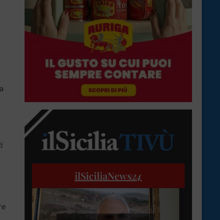
ha
i
ilSiciliaNews
24
re