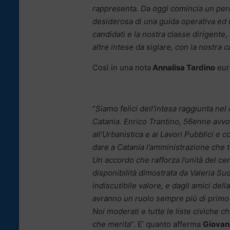
rappresenta. Da oggi comincia un perc
desiderosa di una guida operativa ed un
candidati e la nostra classe dirigente,
altre intese da siglare, con la nostra 
Così in una nota
Annalisa Tardino
euro
“
Siamo felici dell’intesa raggiunta ne
Catania. Enrico Trantino, 56enne avv
all’Urbanistica e ai Lavori Pubblici e 
dare a Catania l’amministrazione che tut
Un accordo che rafforza l’unità del ce
disponibilità dimostrata da Valeria Su
indiscutibile valore, e dagli amici del
avranno un ruolo sempre più di primo p
Noi moderati e tutte le liste civiche ch
che merita
“. E’ quanto afferma
Giovann