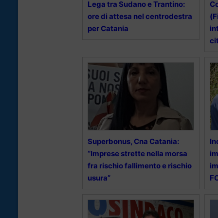
Lega tra Sudano e Trantino:
Co
ore di attesa nel centrodestra
(F
per Catania
in
ci
Superbonus, Cna Catania:
In
“Imprese strette nella morsa
im
fra rischio fallimento e rischio
im
usura”
F