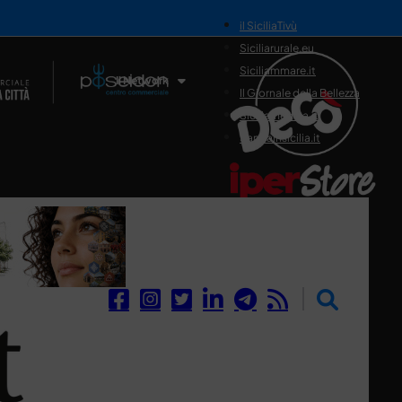
il SiciliaTivù
Siciliarurale.eu
Siciliammare.it
Il Network
Il Giornale della Bellezza
Siciliamedica.it
Sanitainsicilia.it