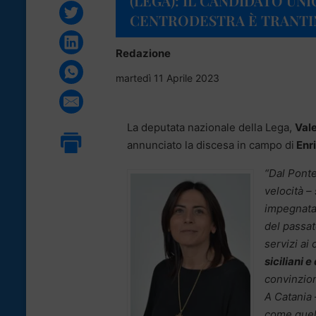
(LEGA): IL CANDIDATO UN
CENTRODESTRA È TRANTIN
Redazione
martedì 11 Aprile 2023
La deputata nazionale della Lega,
Val
annunciato la discesa in campo di
Enri
“Dal Ponte
velocità – 
impegnata 
del passat
servizi ai 
siciliani e 
convinzio
A Catania
come quell