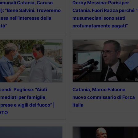
munali Catania, Caruso
Derby Messina-Parisi per
i): “Bene Salvini. Troveremo
Catania. Fuori Razza perché “
tesa nell’interesse della
musumeciani sono stati
ttà”
profumatamente pagati”
cendi, Pogliese: “Aiuti
Catania, Marco Falcone
mediati per famiglie,
nuovo commissario di Forza
prese e vigili del fuoco” |
Italia
OTO