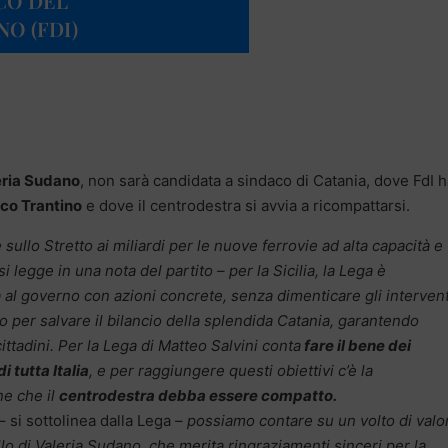
ICO DEL
O (FDI)
eria Sudano
, non sarà candidata a sindaco di Catania, dove FdI 
co Trantino
e dove il centrodestra si avvia a ricompattarsi.
 sullo Stretto ai miliardi per le nuove ferrovie ad alta capacità e
si legge in una nota del partito – per la Sicilia, la Lega è
al governo con azioni concrete, senza dimenticare gli intervent
o per salvare il bilancio della splendida Catania, garantendo
cittadini. Per la Lega di Matteo Salvini conta
fare il bene dei
di tutta Italia
, e per raggiungere questi obiettivi c’è la
ne che il
centrodestra debba essere compatto.
– si sottolinea dalla Lega –
possiamo contare su un volto di valo
o di Valeria Sudano, che merita ringraziamenti sinceri per la