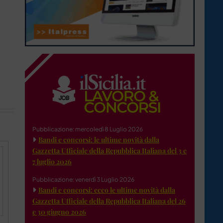
Pubblicazione: mercoledì 8 Luglio 2026
Bandi e concorsi: le ultime novità dalla
Gazzetta Ufficiale della Repubblica Italiana del 3 e
7 luglio 2026
Pubblicazione: venerdì 3 Luglio 2026
Bandi e concorsi: ecco le ultime novità dalla
Gazzetta Ufficiale della Repubblica Italiana del 26
e 30 giugno 2026