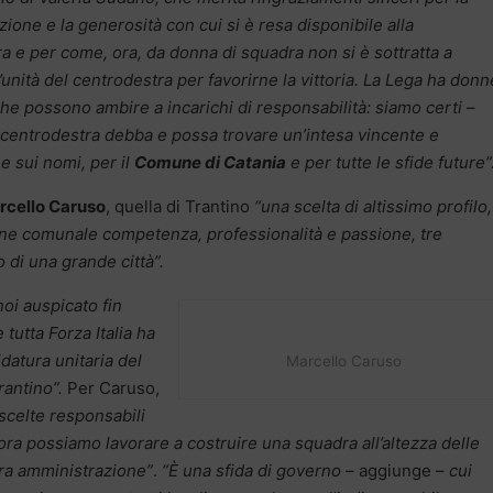
ione e la generosità con cui si è resa disponibile alla
a e per come, ora, da donna di squadra non si è sottratta a
l’unità del centrodestra per favorirne la vittoria. La Lega ha donn
he possono ambire a incarichi di responsabilità: siamo certi
–
l centrodestra debba e possa trovare un’intesa vincente e
 sui nomi, per il
Comune di Catania
e per tutte le sfide future”
rcello Caruso
, quella di Trantino
“una scelta di altissimo profilo,
one comunale competenza, professionalità e passione, tre
 di una grande città”.
oi auspicato fin
 tutta Forza Italia ha
datura unitaria del
Marcello Caruso
rantino”.
Per Caruso,
 scelte responsabili
 ora possiamo lavorare a costruire una squadra all’altezza delle
ura amministrazione”
.
“È una sfida di governo
– aggiunge –
cui