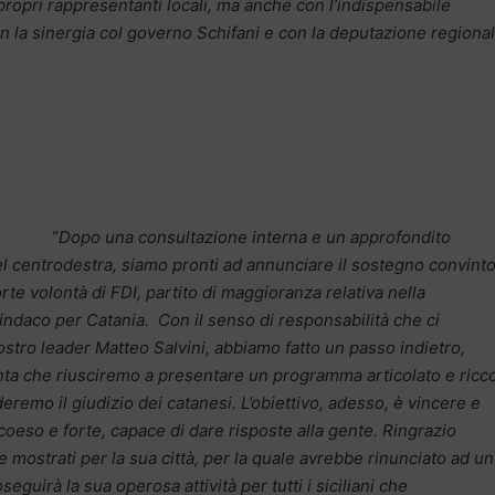
 propri rappresentanti locali, ma anche con l’indispensabile
, con la sinergia col governo Schifani e con la deputazione regiona
“
Dopo una consultazione interna e un approfondito
del centrodestra, siamo pronti ad annunciare il sostegno convint
rte volontà di FDI, partito di maggioranza relativa nella
sindaco per Catania. Con il senso di responsabilità che ci
ostro leader Matteo Salvini, abbiamo fatto un passo indietro,
nta che riusciremo a presentare un programma articolato e ricc
eremo il giudizio dei catanesi. L’obiettivo, adesso, è vincere e
oeso e forte, capace di dare risposte alla gente. Ringrazio
 mostrati per la sua città, per la quale avrebbe rinunciato ad un
uirà la sua operosa attività per tutti i siciliani che