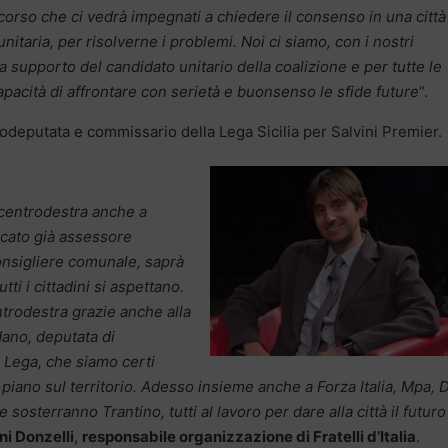
orso che ci vedrà impegnati a chiedere il consenso in una città
itaria, per risolverne i problemi. Noi ci siamo, con i nostri
 a supporto del candidato unitario della coalizione e per tutte le
capacità di affrontare con serietà e buonsenso le sfide future
“.
deputata e commissario della Lega Sicilia per Salvini Premier.
l centrodestra anche a
ocato già assessore
consigliere comunale, saprà
ti i cittadini si aspettano.
ntrodestra grazie anche alla
dano, deputata di
la Lega, che siamo certi
iano sul territorio. Adesso insieme anche a Forza Italia, Mpa, D
e sosterranno Trantino, tutti al lavoro per dare alla città il futuro
i Donzelli
,
responsabile organizzazione di Fratelli d’Italia
.