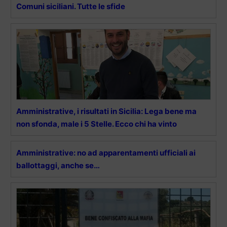
Comuni siciliani. Tutte le sfide
Amministrative, i risultati in Sicilia: Lega bene ma
non sfonda, male i 5 Stelle. Ecco chi ha vinto
Amministrative: no ad apparentamenti ufficiali ai
ballottaggi, anche se…