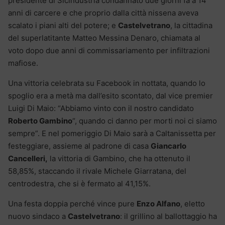
presidente di Sicindustria condannato due giorni fa a 14
anni di carcere e che proprio dalla città nissena aveva
scalato i piani alti del potere; e
Castelvetrano
, la cittadina
del superlatitante Matteo Messina Denaro, chiamata al
voto dopo due anni di commissariamento per infiltrazioni
mafiose.
Una vittoria celebrata su Facebook in nottata, quando lo
spoglio era a metà ma dall’esito scontato, dal vice premier
Luigi Di Maio: “Abbiamo vinto con il nostro candidato
Roberto Gambino
“, quando ci danno per morti noi ci siamo
sempre”. E nel pomeriggio Di Maio sarà a Caltanissetta per
festeggiare, assieme al padrone di casa
Giancarlo
Cancelleri,
la vittoria di Gambino, che ha ottenuto il
58,85%, staccando il rivale Michele Giarratana, del
centrodestra, che si è fermato al 41,15%.
Una festa doppia perché vince pure
Enzo Alfano
, eletto
nuovo sindaco a
Castelvetrano
: il grillino al ballottaggio ha