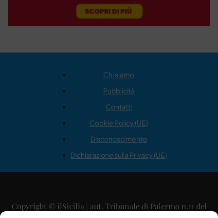
Chi siamo
Pubblicità
Contatti
Cookie Policy (UE)
Disconoscimento
Dichiarazione sulla Privacy (UE)
Copyright © ilSicilia | aut. Tribunale di Palermo n.11 del