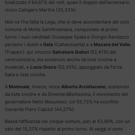
totalizzato il 64,67% dei voti, quasi il doppio dell’avversario
civico Calogero Martire (35,33%).
Non ce l’ha fatta la Lega, che si deve accontentare del solo
comune di Motta Sant’Anastasia, conquistato al primo
turno: i suoi candidati Giuseppe Spata e Giorgio Randazzo
perdono i duelli a
Gela
(Caltanissetta) e a
Mazara del Vallo
(Trapani): qui vincono
Salvatore Quinci
(52,41%) del
centrosinistra, ma sostenuto anche da liste civiche e
moderati, e
Lucio Greco
(52,45%), appoggiato da Forza
Italia e liste civiche.
A
Monreale
, invece, vince
Alberto Arcidiacono
, sostenuto
da liste civiche e da DiventeràBellissima, il movimento del
governatore Nello Musumeci: col 55,73% ha sconfitto
l’uscente Piero Capizzi (44,27%).
Bassa l’affluenza nei cinque comuni, pari al 43,60%, con un
calo del 15,37% rispetto al primo turno. Ai seggi si sono