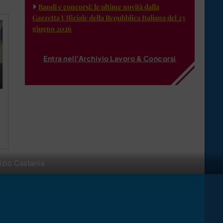
Bandi e concorsi: le ultime novità dalla
Gazzetta Ufficiale della Repubblica Italiana del 23
giugno 2026
Entra nell'Archivio Lavoro & Concorsi
izio Castania