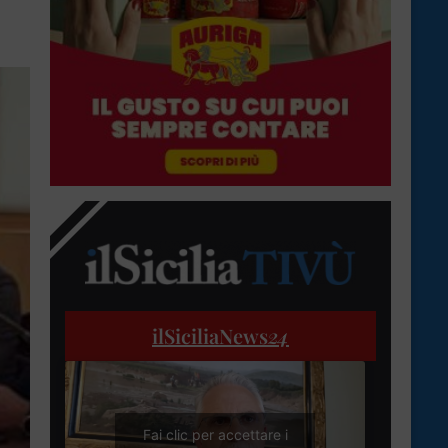
ilSiciliaNews
24
Fai clic per accettare i