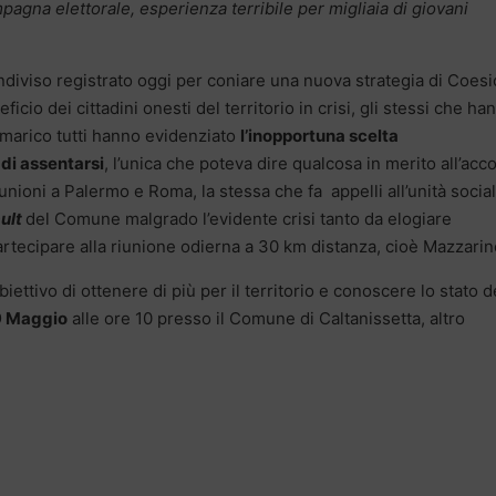
gna elettorale, esperienza terribile per migliaia di giovani
diviso registrato oggi per coniare una nuova strategia di Coes
ficio dei cittadini onesti del territorio in crisi, gli stessi che ha
ammarico tutti hanno evidenziato
l’inopportuna scelta
di assentarsi
, l’unica che poteva dire qualcosa in merito all’acc
nioni a Palermo e Roma, la stessa che fa appelli all’unità socia
ult
del Comune malgrado l’evidente crisi tanto da elogiare
artecipare alla riunione odierna a 30 km distanza, cioè Mazzarin
ettivo di ottenere di più per il territorio e conoscere lo stato d
9 Maggio
alle ore 10 presso il Comune di Caltanissetta, altro