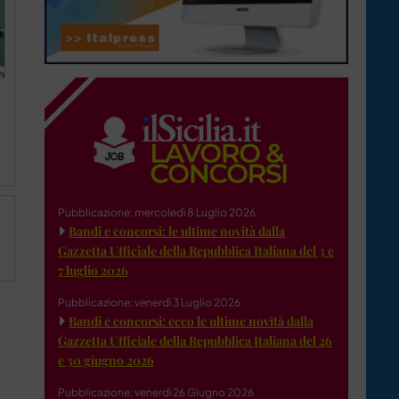
Pubblicazione: mercoledì 8 Luglio 2026
Bandi e concorsi: le ultime novità dalla
Gazzetta Ufficiale della Repubblica Italiana del 3 e
7 luglio 2026
Pubblicazione: venerdì 3 Luglio 2026
Bandi e concorsi: ecco le ultime novità dalla
Gazzetta Ufficiale della Repubblica Italiana del 26
e 30 giugno 2026
Pubblicazione: venerdì 26 Giugno 2026