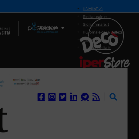
il SiciliaTivù
Siciliarurale.eu
Siciliammare.it
Il Network
Il Giornale della Bellezza
Siciliamedica.it
Sanitainsicilia.it