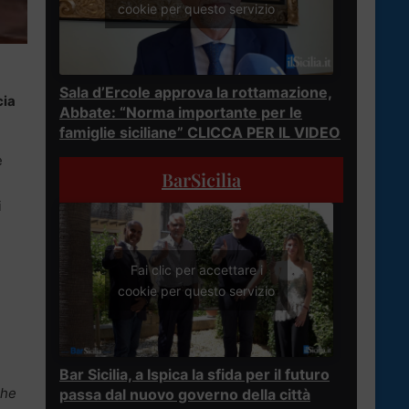
cookie per questo servizio
Sala d’Ercole approva la rottamazione,
cia
Abbate: “Norma importante per le
famiglie siciliane” CLICCA PER IL VIDEO
e
BarSicilia
i
Fai clic per accettare i
cookie per questo servizio
Bar Sicilia, a Ispica la sfida per il futuro
che
passa dal nuovo governo della città