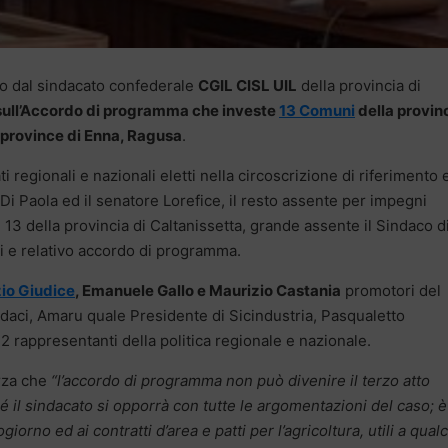
so dal sindacato confederale
CGIL CISL UIL
della provincia di
sull’Accordo di programma che investe
13 Comuni
della provin
e province di Enna, Ragusa
.
ati regionali e nazionali eletti nella circoscrizione di riferimento 
Di Paola ed il senatore Lorefice, il resto assente per impegni
13 della provincia di Caltanissetta, grande assente il Sindaco d
isi e relativo accordo di programma.
io Giudice
, Emanuele Gallo e Maurizio Castania
promotori del
indaci, Amaru quale Presidente di Sicindustria, Pasqualetto
 2 rappresentanti della politica regionale e nazionale.
rza che
“l’accordo di programma non può divenire il terzo atto
ché il sindacato si opporrà con tutte le argomentazioni del caso; è
orno ed ai contratti d’area e patti per l’agricoltura, utili a qual