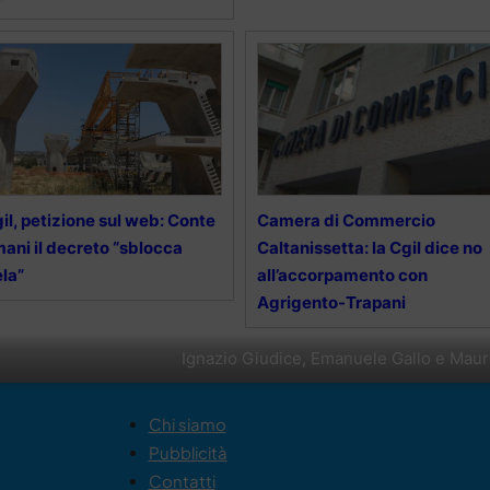
il, petizione sul web: Conte
Camera di Commercio
ani il decreto “sblocca
Caltanissetta: la Cgil dice no
la”
all’accorpamento con
Agrigento-Trapani
Ignazio Giudice, Emanuele Gallo e Maur
Chi siamo
Pubblicità
Contatti