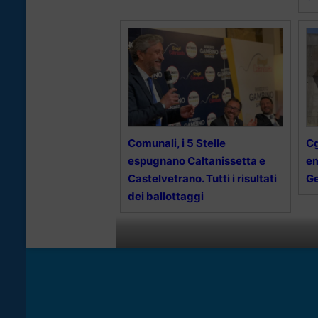
Comunali, i 5 Stelle
Cg
espugnano Caltanissetta e
em
Castelvetrano. Tutti i risultati
Ge
dei ballottaggi