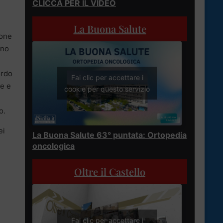
CLICCA PER IL VIDEO
La Buona Salute
ione
nno
ordo
Fai clic per accettare i
le e
cookie per questo servizio
o.
ei
La Buona Salute 63° puntata: Ortopedia
oncologica
Oltre il Castello
Fai clic per accettare i