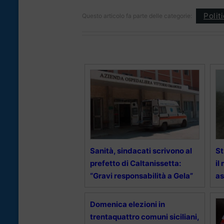
Polit
Questo articolo fa parte delle categorie:
Sanità, sindacati scrivono al
St
prefetto di Caltanissetta:
il
“Gravi responsabilità a Gela”
as
Domenica elezioni in
trentaquattro comuni siciliani,