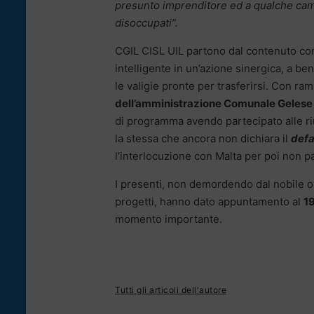
presunto imprenditore ed a qualche campa
disoccupati”.
CGIL CISL UIL partono dal contenuto con
intelligente in un’azione sinergica, a bene
le valigie pronte per trasferirsi. Con r
dell’amministrazione Comunale Gelese 
di programma avendo partecipato alle riu
la stessa che ancora non dichiara il
defa
l’interlocuzione con Malta per poi non p
I presenti, non demordendo dal nobile obi
progetti, hanno dato appuntamento al
1
momento importante.
Tutti gli articoli dell'autore