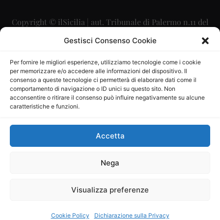
Copyright © ilSicilia | aut. Tribunale di Palermo n.11 del
29/09/2015
Gestisci Consenso Cookie
Editore: Mercurio Comunicazione Soc. Coop. A.R.L.
Per fornire le migliori esperienze, utilizziamo tecnologie come i cookie
per memorizzare e/o accedere alle informazioni del dispositivo. Il
Direttore Editoriale: Maurizio Scaglione
consenso a queste tecnologie ci permetterà di elaborare dati come il
comportamento di navigazione o ID unici su questo sito. Non
Direttore Responsabile: Maria Calabrese
acconsentire o ritirare il consenso può influire negativamente su alcune
caratteristiche e funzioni.
p.zza Sant’Oliva, 9 – 90141 – Palermo – 091335557
P.IVA: 06334930820
Accetta
Mercurio Comunicazione Società Cooperativa a r.l. è
iscritta al Registro degli Operatori di Comunicazione al
Nega
numero 26988
Visualizza preferenze
Sito gestito da
La Digitale srl
–
info@ladigitale.it
Cookie Policy
Dichiarazione sulla Privacy