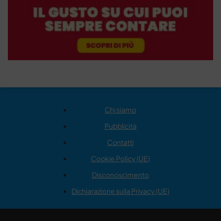
Chi siamo
Pubblicità
Contatti
Cookie Policy (UE)
Disconoscimento
Dichiarazione sulla Privacy (UE)