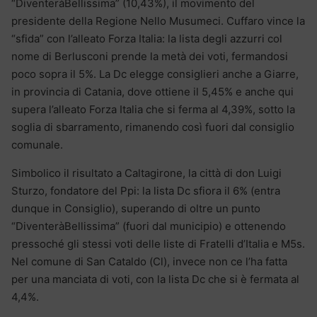
“DiventeràBellissima” (10,43%), il movimento del
presidente della Regione Nello Musumeci. Cuffaro vince la
“sfida” con l’alleato Forza Italia: la lista degli azzurri col
nome di Berlusconi prende la metà dei voti, fermandosi
poco sopra il 5%. La Dc elegge consiglieri anche a Giarre,
in provincia di Catania, dove ottiene il 5,45% e anche qui
supera l’alleato Forza Italia che si ferma al 4,39%, sotto la
soglia di sbarramento, rimanendo così fuori dal consiglio
comunale.
Simbolico il risultato a Caltagirone, la città di don Luigi
Sturzo, fondatore del Ppi: la lista Dc sfiora il 6% (entra
dunque in Consiglio), superando di oltre un punto
“DiventeràBellissima” (fuori dal municipio) e ottenendo
pressoché gli stessi voti delle liste di Fratelli d’Italia e M5s.
Nel comune di San Cataldo (Cl), invece non ce l’ha fatta
per una manciata di voti, con la lista Dc che si è fermata al
4,4%.