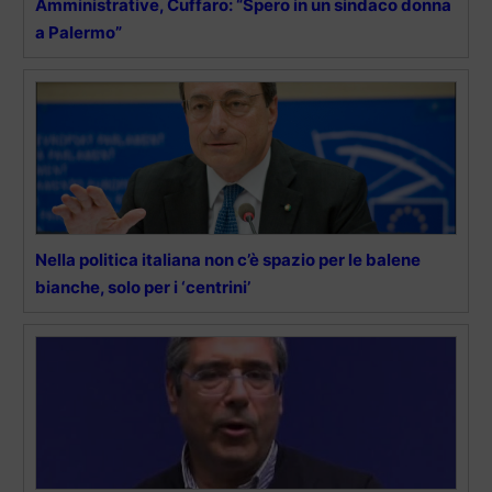
Amministrative, Cuffaro: “Spero in un sindaco donna
a Palermo”
Nella politica italiana non c’è spazio per le balene
bianche, solo per i ‘centrini’