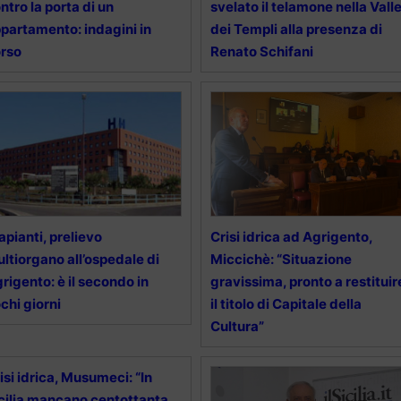
ntro la porta di un
svelato il telamone nella Vall
partamento: indagini in
dei Templi alla presenza di
rso
Renato Schifani
apianti, prelievo
Crisi idrica ad Agrigento,
ltiorgano all’ospedale di
Miccichè: “Situazione
rigento: è il secondo in
gravissima, pronto a restituir
chi giorni
il titolo di Capitale della
Cultura”
isi idrica, Musumeci: “In
cilia mancano centottanta