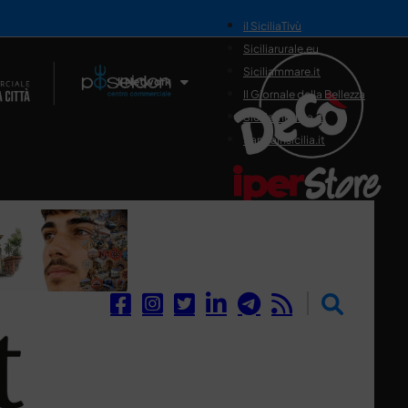
il SiciliaTivù
Siciliarurale.eu
Siciliammare.it
Il Network
Il Giornale della Bellezza
Siciliamedica.it
Sanitainsicilia.it