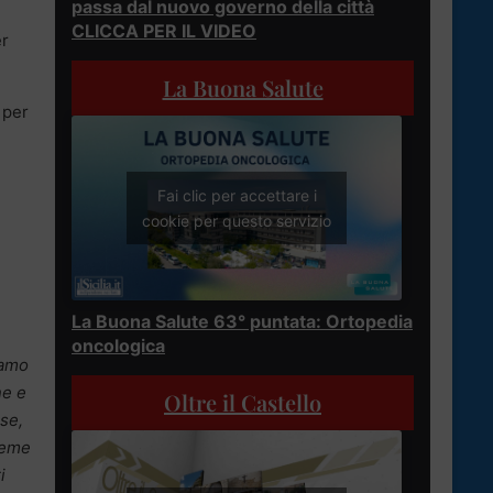
passa dal nuovo governo della città
CLICCA PER IL VIDEO
er
La Buona Salute
 per
Fai clic per accettare i
cookie per questo servizio
La Buona Salute 63° puntata: Ortopedia
oncologica
iamo
ne e
Oltre il Castello
ese,
sieme
i