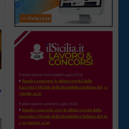
e
Pubblicazione: mercoledì 8 Luglio 2026
Bandi e concorsi: le ultime novità dalla
Gazzetta Ufficiale della Repubblica Italiana del 3 e
e
7 luglio 2026
Pubblicazione: venerdì 3 Luglio 2026
Bandi e concorsi: ecco le ultime novità dalla
Gazzetta Ufficiale della Repubblica Italiana del 26
e 30 giugno 2026