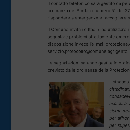
Il contatto telefonico sarà gestito da p
ordinanza del Sindaco numero 51 del 27.06
rispondere a emergenze e raccogliere seg
Il Comune invita i cittadini ad utilizzar
segnalare problemi strettamente emergen
disposizione invece l’e-mail protezione
servizio.protocollo@comune.agrigento.i
Le segnalazioni saranno gestite in ordine
previsto dalle ordinanze della Protezione
Il sindaco
cittadinan
consapevol
assicurar
siamo dete
per affron
per super