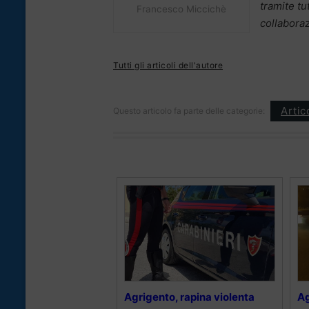
tramite tu
Francesco Miccichè
collaboraz
Tutti gli articoli dell'autore
Artic
Questo articolo fa parte delle categorie:
Agrigento, rapina violenta
Ag