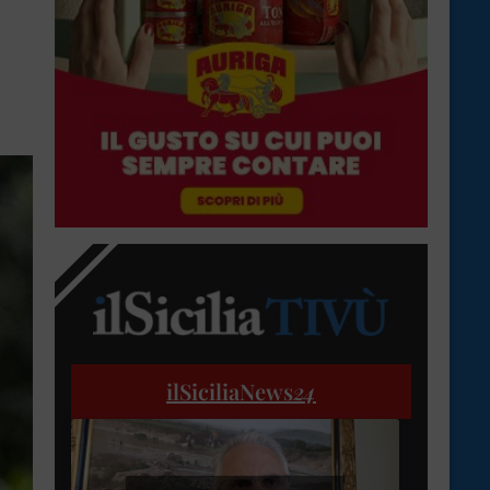
ilSiciliaNews
24