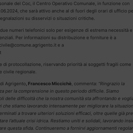
ersonale del Coc, il Centro Operativo Comunale, in funzione con
.2024, che sarà attivo anche al di fuori degli orari di ufficio p
nalazioni su disservizi o situazioni critiche.
e i due numeri telefonici solo per esigenze di estrema necessità e
ziali. Per informazioni su distribuzione e forniture è a
.civile@comune.agrigento.it e a
t
 di protocollazione, riservando priorità ai soggetti fragili come
 civile regionale.
 di Agrigento
, Francesco Miccichè
, commenta:
“Ringrazio la
za per la comprensione in questo periodo difficile. Siamo
i delle difficoltà che la nostra comunità sta affrontando e vogl
vi che stiamo lavorando intensamente per migliorare la situazio
rminati a trovare ulteriori soluzioni efficaci, oltre quelle già pr
tare l’attuale crisi idrica. Restiamo uniti e solidali, lavorando in
are questa sfida. Continueremo a fornirvi aggiornamenti regolar