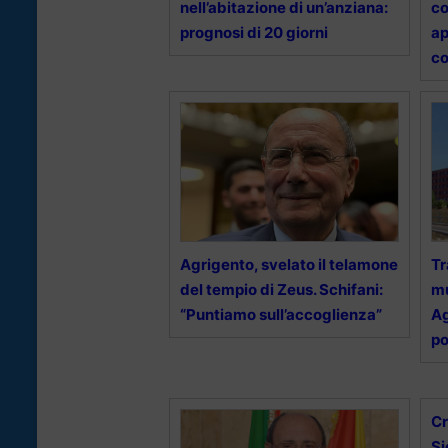
nell’abitazione di un’anziana:
co
prognosi di 20 giorni
ap
co
Agrigento, svelato il telamone
Tr
del tempio di Zeus. Schifani:
mu
“Puntiamo sull’accoglienza”
Ag
po
Cr
Si