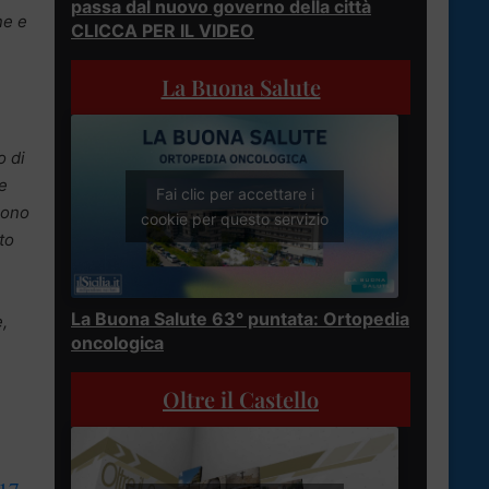
passa dal nuovo governo della città
ne e
CLICCA PER IL VIDEO
La Buona Salute
o di
e
Fai clic per accettare i
sono
cookie per questo servizio
to
La Buona Salute 63° puntata: Ortopedia
,
oncologica
Oltre il Castello
017