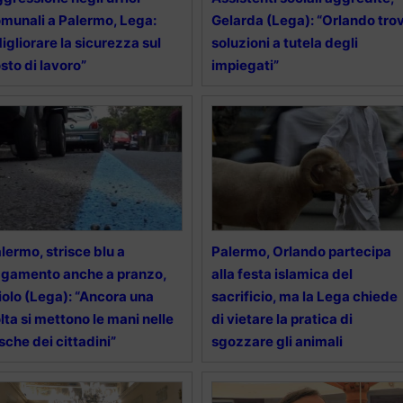
munali a Palermo, Lega:
Gelarda (Lega): “Orlando trov
igliorare la sicurezza sul
soluzioni a tutela degli
sto di lavoro”
impiegati”
lermo, strisce blu a
Palermo, Orlando partecipa
gamento anche a pranzo,
alla festa islamica del
iolo (Lega): “Ancora una
sacrificio, ma la Lega chiede
lta si mettono le mani nelle
di vietare la pratica di
sche dei cittadini”
sgozzare gli animali