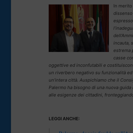
In merito
dissenso 
espresso 
l’inadegu
dell’Ammi
incauta, 
estrema p
casse com
oggettive ed inconfutabili e costituisc
un riverbero negativo su funzionalità ed e
un’intera città. Auspichiamo che il Cons
Palermo ha bisogno di una nuova guida in
alle esigenze dei cittadini, fronteggian
LEGGI ANCHE:
Palermo, doccia fredda sull’Amm