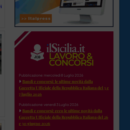
i
Pubblicazione: mercoledì 8 Luglio 2026
Bandi e concorsi: le ultime novità dalla
Gazzetta Ufficiale della Repubblica Italiana del 3 e
7 luglio 2026
Pubblicazione: venerdì 3 Luglio 2026
Bandi e concorsi: ecco le ultime novità dalla
Gazzetta Ufficiale della Repubblica Italiana del 26
e 30 giugno 2026