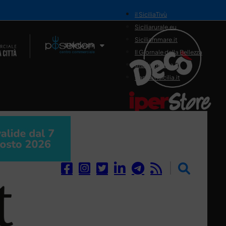
il SiciliaTivù
Siciliarurale.eu
Siciliammare.it
Il Network
Il Giornale della Bellezza
Siciliamedica.it
Sanitainsicilia.it