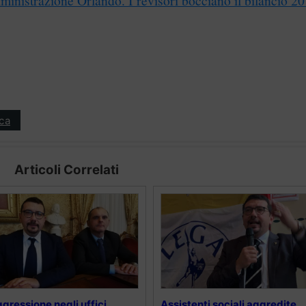
ica
Articoli Correlati
gressione negli uffici
Assistenti sociali aggredite,