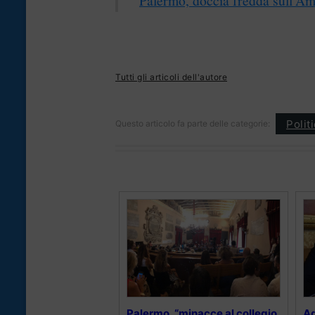
Tutti gli articoli dell'autore
Polit
Questo articolo fa parte delle categorie:
Palermo, “minacce al collegio
Ag