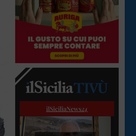
ilSiciliaNews
24