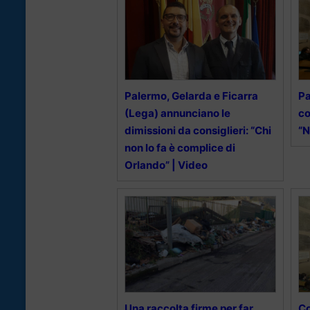
Palermo, Gelarda e Ficarra
Pa
(Lega) annunciano le
co
dimissioni da consiglieri: “Chi
“N
non lo fa è complice di
Orlando” | Video
Una raccolta firme per far
Co