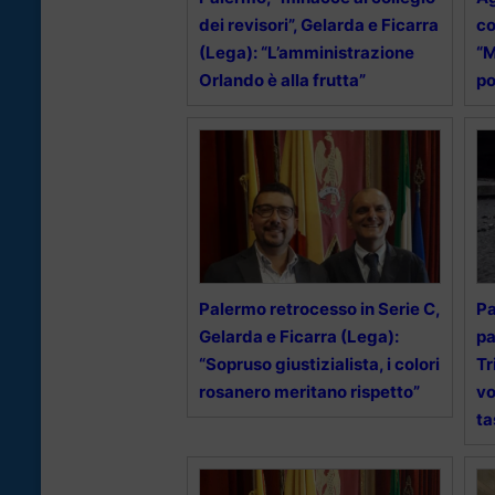
dei revisori”, Gelarda e Ficarra
co
(Lega): “L’amministrazione
“M
Orlando è alla frutta”
po
Palermo retrocesso in Serie C,
Pa
Gelarda e Ficarra (Lega):
pa
“Sopruso giustizialista, i colori
Tr
rosanero meritano rispetto”
vo
ta