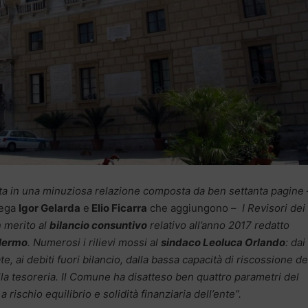
lata in una minuziosa relazione composta da ben settanta pagine
Lega
Igor Gelarda
e
Elio Ficarra
che aggiungono –
I Revisori dei
 merito al
bilancio consuntivo
relativo all’anno 2017 redatto
lermo
. Numerosi i rilievi mossi al
sindaco Leoluca Orlando
: dai
, ai debiti fuori bilancio, dalla bassa capacità di riscossione de
i alla tesoreria. Il Comune ha disatteso ben quattro parametri del
 rischio equilibrio e solidità finanziaria dell’ente”.