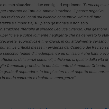
 a questa situazione i due consiglieri esprimono “
Preoccupazio
per l’operato dell’attuale Amministrazione. Il parere negativo
dai revisori dei conti sul bilancio consuntivo vidima di fatto
atezza e l’imperizia, sul piano gestionale e non solo,
nistrazione riferibile al sindaco Leoluca Orlando. Una gestione
superficiale e colpevolmente negligente che ha generato lo stat
recarietà, economica e finanziaria, in cui attualmente versano l
unali. Le criticità messe in evidenza dal Collegio dei Revisori 
ono specchio fedele di inadempienze ed omissioni che hanno avu
fficienza dei servizi comunali, inficiando la qualità della vita di
iglio Comunale prenda atto del fallimento del modello Orlando,
 grado di rispondere, in tempi celeri e nel rispetto delle norme
do in modo concreto e risoluto le emergenze
“.
inistrazione Orlando. I revisori bocciano il bilancio 2