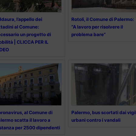
daura, l’appello dei
Rotoli, il Comune di Palermo:
ttadini al Comune:
“A lavoro per risolvere il
cessario un progetto di
problema bare”
bilità | CLICCA PER IL
IDEO
ronavirus, al Comune di
Palermo, bus scortati dai vigil
lermo scatta il lavoro a
urbani contro i vandali
stanza per 2500 dipendenti