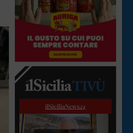
ilSiciliaNews
24