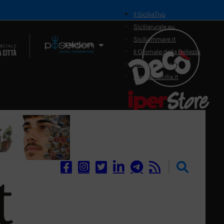
il SiciliaTivù
Siciliarurale.eu
Siciliammare.it
Il Network
Il Giornale della Bellezza
Siciliamedica.it
Sanitainsicilia.it