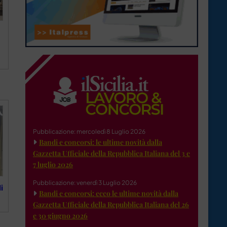
Pubblicazione: mercoledì 8 Luglio 2026
Bandi e concorsi: le ultime novità dalla
Gazzetta Ufficiale della Repubblica Italiana del 3 e
7 luglio 2026
Pubblicazione: venerdì 3 Luglio 2026
i
Bandi e concorsi: ecco le ultime novità dalla
Gazzetta Ufficiale della Repubblica Italiana del 26
e 30 giugno 2026