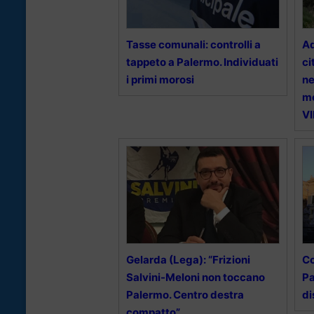
Tasse comunali: controlli a
Ad
tappeto a Palermo. Individuati
ci
i primi morosi
ne
mo
V
Gelarda (Lega): “Frizioni
Co
Salvini-Meloni non toccano
Pa
Palermo. Centro destra
di
compatto”