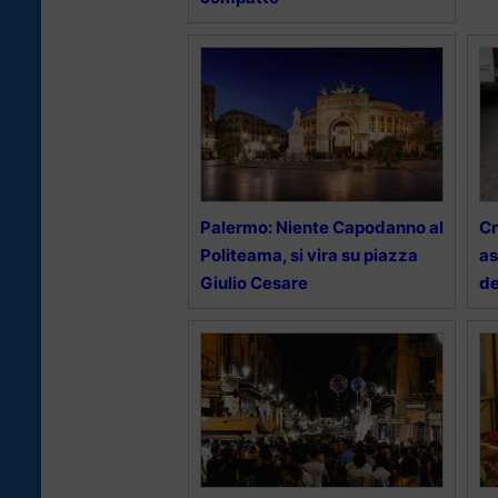
Palermo: Niente Capodanno al
Cr
Politeama, si vira su piazza
as
Giulio Cesare
de