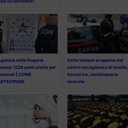
asi 60 lavoratori
Agenzia delle Dogane
Sette tunisini scappano dal
sume: 1226 posti anche per
centro accoglienza di Isnello:
plomati | COME
trovati tre, continuano le
ARTECIPARE
ricerche