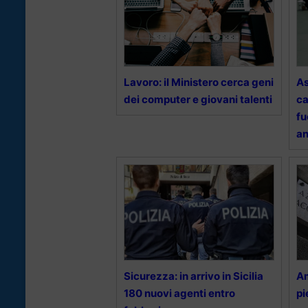
Lavoro: il Ministero cerca geni
As
dei computer e giovani talenti
ca
fu
an
Sicurezza: in arrivo in Sicilia
Am
180 nuovi agenti entro
pi