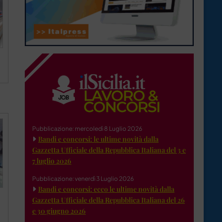
Pubblicazione: mercoledì 8 Luglio 2026
Bandi e concorsi: le ultime novità dalla
Gazzetta Ufficiale della Repubblica Italiana del 3 e
7 luglio 2026
Pubblicazione: venerdì 3 Luglio 2026
Bandi e concorsi: ecco le ultime novità dalla
Gazzetta Ufficiale della Repubblica Italiana del 26
e 30 giugno 2026