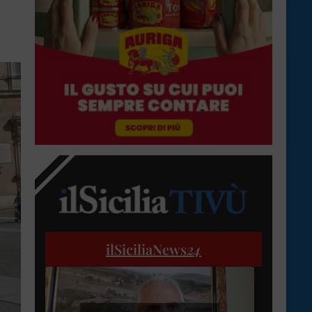
ilSiciliaNews
24