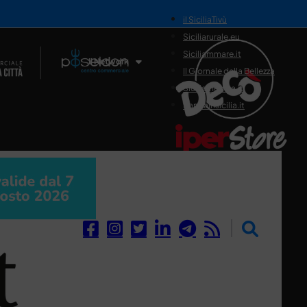
il SiciliaTivù
Siciliarurale.eu
Siciliammare.it
Il Network
Il Giornale della Bellezza
Siciliamedica.it
Sanitainsicilia.it