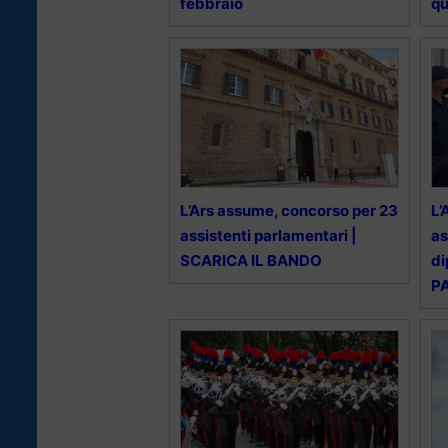
febbraio
qu
L’Ars assume, concorso per 23
L’
assistenti parlamentari |
as
SCARICA IL BANDO
di
P