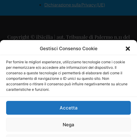
Dichiarazione sulla Privacy (UE)
Copyright © ilSicilia | aut. Tribunale di Palermo n.11 del
29/09/2015
Gestisci Consenso Cookie
Editore: Mercurio Comunicazione Soc. Coop. A.R.L.
Per fornire le migliori esperienze, utilizziamo tecnologie come i cookie
per memorizzare e/o accedere alle informazioni del dispositivo. Il
Direttore Editoriale: Maurizio Scaglione
consenso a queste tecnologie ci permetterà di elaborare dati come il
comportamento di navigazione o ID unici su questo sito. Non
Direttore Responsabile: Maria Calabrese
acconsentire o ritirare il consenso può influire negativamente su alcune
caratteristiche e funzioni.
p.zza Sant’Oliva, 9 – 90141 – Palermo – 091335557
P.IVA: 06334930820
Accetta
Mercurio Comunicazione Società Cooperativa a r.l. è
iscritta al Registro degli Operatori di Comunicazione al
Nega
numero 26988