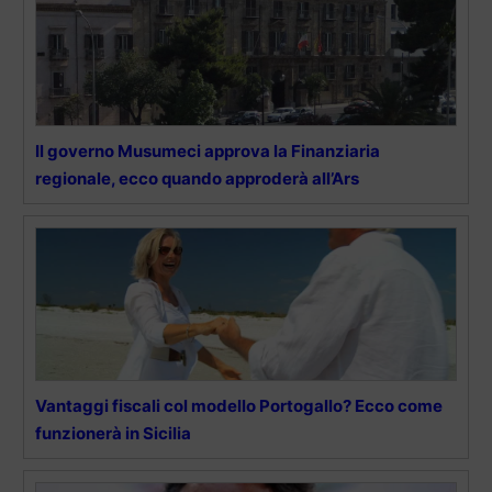
Il governo Musumeci approva la Finanziaria
regionale, ecco quando approderà all’Ars
Vantaggi fiscali col modello Portogallo? Ecco come
funzionerà in Sicilia