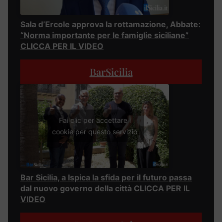
Sala d’Ercole approva la rottamazione, Abbate:
“Norma importante per le famiglie siciliane”
CLICCA PER IL VIDEO
BarSicilia
Fai clic per accettare i
cookie per questo servizio
Bar Sicilia, a Ispica la sfida per il futuro passa
dal nuovo governo della città CLICCA PER IL
VIDEO