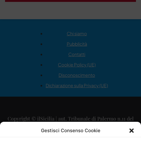
Chi siamo
Pubblicità
Contatti
Cookie Policy (UE)
Disconoscimento
Dichiarazione sulla Privacy (UE)
Copyright © ilSicilia | aut. Tribunale di Palermo n.11 del
29/09/2015
Gestisci Consenso Cookie
Editore: Mercurio Comunicazione Soc. Coop. A.R.L.