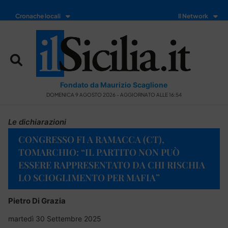
Cronache locali
Il Network
Fondato da Maurizio Scaglione
DOMENICA 9 AGOSTO 2026 - AGGIORNATO ALLE 16:54
Le dichiarazioni
CONGRESSO FI A RAMACCA (CT),
TOMARCHIO: “IL PARTITO NON PUÒ
ESSERE RAPPRESENTATO DA CHI RISCHIA
LO SCIOGLIMENTO PER MAFIA”
Pietro Di Grazia
martedì 30 Settembre 2025