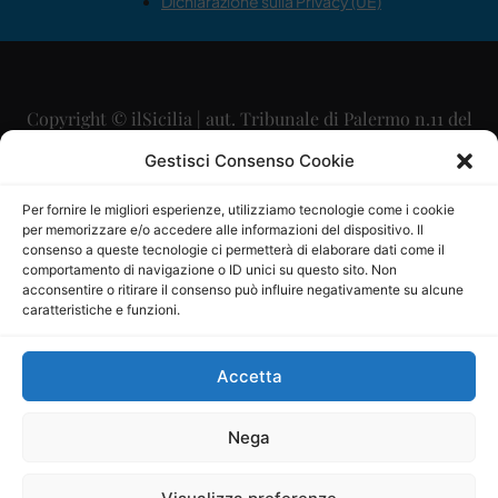
Dichiarazione sulla Privacy (UE)
Copyright © ilSicilia | aut. Tribunale di Palermo n.11 del
29/09/2015
Gestisci Consenso Cookie
Editore: Mercurio Comunicazione Soc. Coop. A.R.L.
Per fornire le migliori esperienze, utilizziamo tecnologie come i cookie
per memorizzare e/o accedere alle informazioni del dispositivo. Il
Direttore Editoriale: Maurizio Scaglione
consenso a queste tecnologie ci permetterà di elaborare dati come il
comportamento di navigazione o ID unici su questo sito. Non
Direttore Responsabile: Maria Calabrese
acconsentire o ritirare il consenso può influire negativamente su alcune
caratteristiche e funzioni.
p.zza Sant’Oliva, 9 – 90141 – Palermo – 091335557
P.IVA: 06334930820
Accetta
Mercurio Comunicazione Società Cooperativa a r.l. è
iscritta al Registro degli Operatori di Comunicazione al
Nega
numero 26988