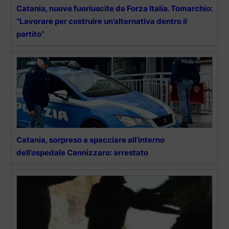
Catania, nuove fuoriuscite da Forza Italia. Tomarchio:
“Lavorare per costruire un’alternativa dentro il
partito”
Catania, sorpreso a spacciare all’interno
dell’ospedale Cannizzaro: arrestato