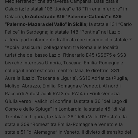
Mediterraneo” che attraversa Campania, Basilicata e
Calabria; le statali 106 “Jonica” e 18 “Tirrena Inferiore” in
Calabria;
le Autostrade A19 “Palermo-Catania” e A29
“Palermo-Mazara del Vallo” in Sicilia;
la statale 131 “Carlo
Felice” in Sardegna; la statale 148 “Pontina” nel Lazio,
arteria particolarmente trafficata che insieme alla statale 7
“Appia” assicura i collegamenti tra Roma e le località
turistiche del basso Lazio; l’Itinerario E45 (SS675 e SS3
bis) che interessa Umbria, Toscana, Emilia-Romagna e
collega il nord est con il centro Italia; le direttrici SS1
Aurelia (Lazio, Toscana e Liguria), SS16 Adriatica (Puglia,
Molise, Abruzzo, Emilia-Romagna e Veneto). Al nord i
Raccordi Autostradali RA13 ed RA14 in Friuli-Venezia
Giulia verso i valichi di confine, la statale 36 “del Lago di
Como e dello Spluga” in Lombardia, la statale 45 “di Val
Trebbia” in Liguria, la statale 26 “della Valle D’Aosta” e la
statale 309 “Romea” tra Emilia-Romagna e Veneto e la
statale 51 “di Alemagna” in Veneto. Il divieto di transito dei