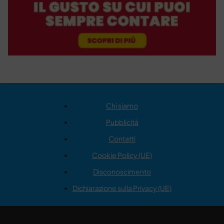
Chi siamo
Pubblicità
Contatti
Cookie Policy (UE)
Disconoscimento
Dichiarazione sulla Privacy (UE)