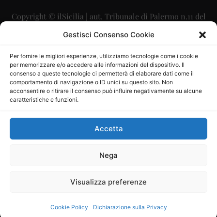
Copyright © ilSicilia | aut. Tribunale di Palermo n.11 del
29/09/2015
Gestisci Consenso Cookie
Editore: Mercurio Comunicazione Soc. Coop. A.R.L.
Per fornire le migliori esperienze, utilizziamo tecnologie come i cookie
per memorizzare e/o accedere alle informazioni del dispositivo. Il
Direttore Editoriale: Maurizio Scaglione
consenso a queste tecnologie ci permetterà di elaborare dati come il
comportamento di navigazione o ID unici su questo sito. Non
Direttore Responsabile: Maria Calabrese
acconsentire o ritirare il consenso può influire negativamente su alcune
caratteristiche e funzioni.
p.zza Sant’Oliva, 9 – 90141 – Palermo – 091335557
P.IVA: 06334930820
Accetta
Mercurio Comunicazione Società Cooperativa a r.l. è
iscritta al Registro degli Operatori di Comunicazione al
Nega
numero 26988
Visualizza preferenze
Sito gestito da
La Digitale srl
–
info@ladigitale.it
Cookie Policy
Dichiarazione sulla Privacy