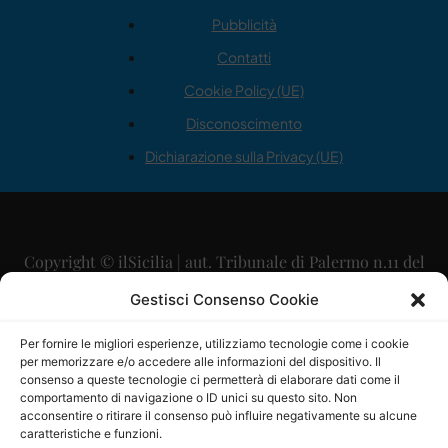
Pubblicità
Contatti
Cookie Policy (UE)
Disconoscimento
Dichiarazione sulla Privacy (UE)
Copyright © ilSicilia | aut. Tribunale di Palermo n.11 del
29/09/2015
Gestisci Consenso Cookie
Editore: Mercurio Comunicazione Soc. Coop. A.R.L.
Per fornire le migliori esperienze, utilizziamo tecnologie come i cookie
per memorizzare e/o accedere alle informazioni del dispositivo. Il
Direttore Editoriale: Maurizio Scaglione
consenso a queste tecnologie ci permetterà di elaborare dati come il
comportamento di navigazione o ID unici su questo sito. Non
Direttore Responsabile: Maria Calabrese
acconsentire o ritirare il consenso può influire negativamente su alcune
caratteristiche e funzioni.