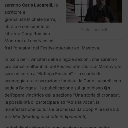
saranno
Carlo Lucarelli
, lo
scrittore e
giornalista Michele Serra, il
libraio e consulente di
Carlo Lucarelli
Librerie.Coop Romano
Montroni e Luca Nicolini,
fra i fondatori del Festivaletteratura di Mantova.
In palio per i vincitori delle singole sezioni, che saranno
proclamati nell’ambito del Festivaletteratura di Mantova, vi
sarà un corso a “Bottega Finzioni” – la scuola di
sceneggiatura e narrazione fondata da Carlo Lucarelli con
sede a Bologna – la pubblicazione sul quotidiano
Qn
dell’opera vincitrice della sezione “Una storia di cronaca”,
la possibilità di partecipare ad “Ad alta voce”, la
manifestazione culturale promossa da Coop Alleanza 3.0,
e al
Mei
(
Meeting etichette indipendenti
).
I primi dieci elaborati di ogni sezione saranno inoltre