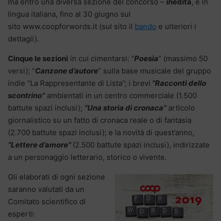
ma entro una diversa sezione del concorso –
inedita
, e in
lingua italiana, fino al 30 giugno sul
sito www.coopforwords.it (sul sito il
bando
e ulteriori i
dettagli).
Cinque le sezioni
in cui cimentarsi: “
Poesia
” (massimo 50
versi); “
Canzone d’autore
” sulla base musicale del gruppo
indie “La Rappresentante di Lista”; i brevi
“Racconti dello
scontrino”
ambientati in un centro commerciale (1.500
battute spazi inclusi);
“Una storia di cronaca”
articolo
giornalistico su un fatto di cronaca reale o di fantasia
(2.700 battute spazi inclusi); e la novità di quest’anno,
“Lettere d’amore”
(2.500 battute spazi inclusi), indirizzate
a un personaggio letterario, storico o vivente.
Gli elaborati di ogni sezione
saranno valutati da un
Comitato scientifico di
esperti: