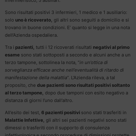
infermieristico, 5 ausiliari.
Sono risultati positivi 3 infermieri, 1 medico e 1 ausiliario:
solo
uno è ricoverato,
gli altri sono seguiti a domicilio e si
trovano in buone condizioni. E’ quanto si legge in una nota
dell’Azienda ospedaliera.
Tra i
pazienti,
tutti i 12 ricoverati risultati
negativi al primo
esame
sono stati sottoposti a secondo e alcuni anche a un
terzo tampone, sottolinea la nota, “
in un’ottica di
sorveglianza efficace anche nell’eventualità di ritardo di
manifestazione della malattia
“. L’Azienda rileva, a tal
proposito, che
due pazienti sono risultati positivi soltanto
al terzo tampone,
dopo due tamponi con esito negativo a
distanza di giorni l’uno dall’altro.
All’esito dei test,
6 pazienti positivi
sono stati trasferiti in
Malattie Infettive,
gli altri sei pazienti negativi sono stati
dimessi o trasferiti con il supporto di consulenza
infettivologica e secondo procedure di dimissioni protette,