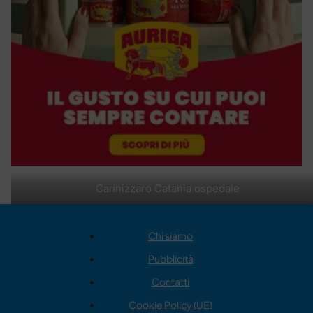
Cannizzaro Catania ospedale
Chi siamo
Pubblicità
Contatti
Cookie Policy (UE)