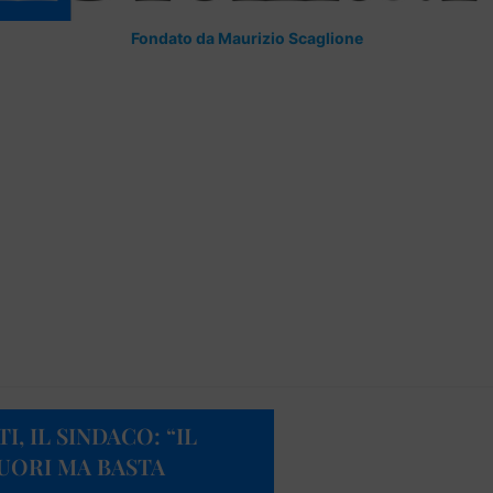
Fondato da Maurizio Scaglione
, IL SINDACO: “IL
UORI MA BASTA