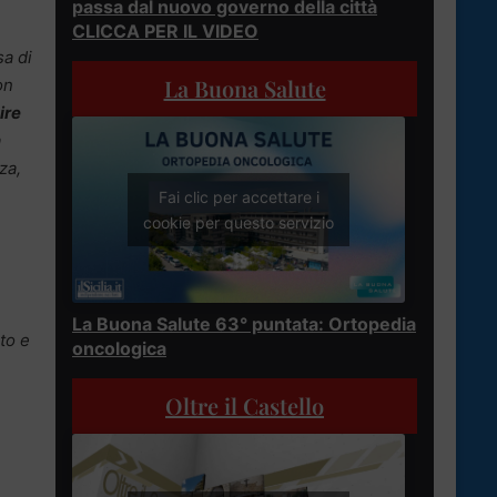
passa dal nuovo governo della città
CLICCA PER IL VIDEO
sa di
La Buona Salute
on
ire
a
za,
Fai clic per accettare i
cookie per questo servizio
La Buona Salute 63° puntata: Ortopedia
to e
oncologica
Oltre il Castello