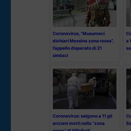
Coronavirus, “Musumeci
Co
dichiari Messina zona rossa”,
a 
l’appello disperato di 21
so
sindaci
Coronavirus: salgono a 11 gli
Co
anziani morti nella “zona
Sa
rossa” di Villafrati