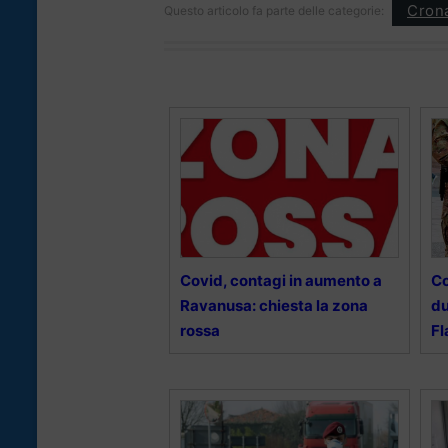
Cron
Questo articolo fa parte delle categorie:
Covid, contagi in aumento a
Co
Ravanusa: chiesta la zona
du
rossa
Fl