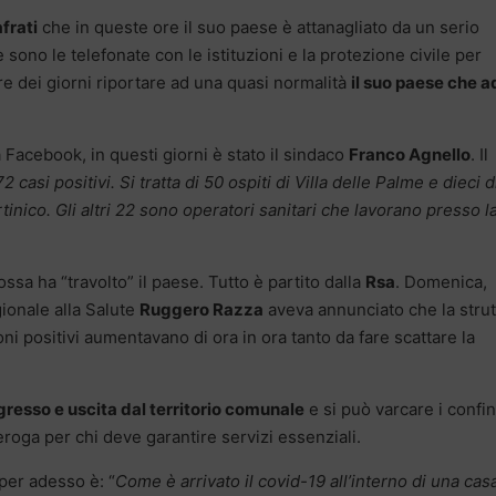
afrati
che in queste ore il suo paese è attanagliato da un serio
ono le telefonate con le istituzioni e la protezione civile per
re dei giorni riportare ad una quasi normalità
il suo paese che a
ta Facebook, in questi giorni è stato il sindaco
Franco Agnello
. Il
2 casi positivi. Si tratta di 50 ospiti di Villa delle Palme e dieci d
tinico. Gli altri 22 sono operatori sanitari che lavorano presso l
ssa ha “travolto” il paese. Tutto è partito dalla
Rsa
. Domenica,
gionale alla Salute
Ruggero Razza
aveva annunciato che la strut
ni positivi aumentavano di ora in ora tanto da fare scattare la
ngresso e uscita dal territorio comunale
e si può varcare i confin
oga per chi deve garantire servizi essenziali.
per adesso è: “
Come è arrivato il covid-19 all’interno di una casa