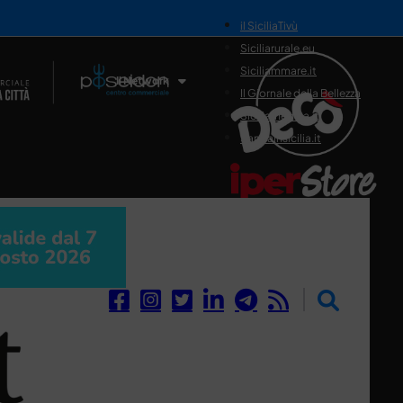
il SiciliaTivù
Siciliarurale.eu
Siciliammare.it
Il Network
Il Giornale della Bellezza
Siciliamedica.it
Sanitainsicilia.it