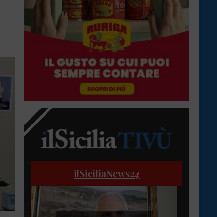
ilSiciliaNews
24