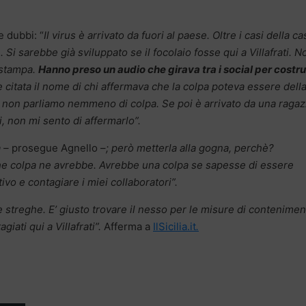
e dubbi: “
Il virus è arrivato da fuori al paese. Oltre i casi della ca
Si sarebbe già sviluppato se il focolaio fosse qui a Villafrati. N
i stampa.
Hanno preso un audio che girava tra i social per costru
tata il nome di chi affermava che la colpa poteva essere dell
i non parliamo nemmeno di colpa. Se poi è arrivato da una ragaz
i, non mi sento di affermarlo”.
 –
prosegue Agnello –
; però metterla alla gogna, perchè?
che colpa ne avrebbe. Avrebbe una colpa se sapesse di essere
ivo e contagiare i miei collaboratori”.
 streghe. E’ giusto trovare il nesso per le misure di contenimen
giati qui a Villafrati”.
Afferma a
IlSicilia.it
.