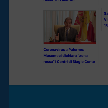
Sa
Vi
“R
Coronavirus a Palermo:
Musumeci dichiara “zona
rossa” i Centri di Biagio Conte