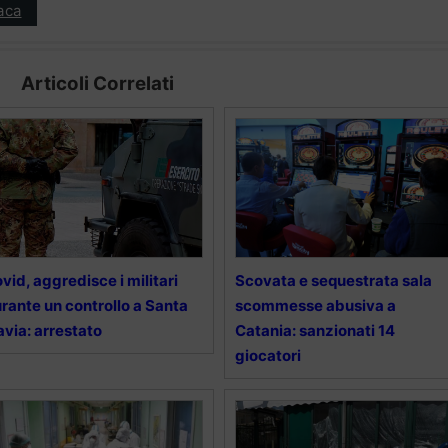
aca
Articoli Correlati
vid, aggredisce i militari
Scovata e sequestrata sala
rante un controllo a Santa
scommesse abusiva a
avia: arrestato
Catania: sanzionati 14
giocatori