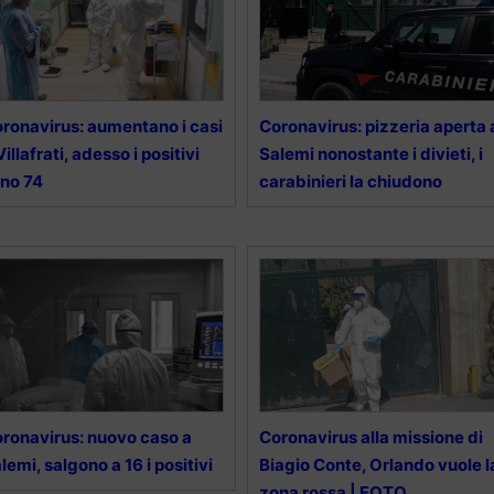
ronavirus: aumentano i casi
Coronavirus: pizzeria aperta 
Villafrati, adesso i positivi
Salemi nonostante i divieti, i
no 74
carabinieri la chiudono
ronavirus: nuovo caso a
Coronavirus alla missione di
lemi, salgono a 16 i positivi
Biagio Conte, Orlando vuole l
zona rossa | FOTO