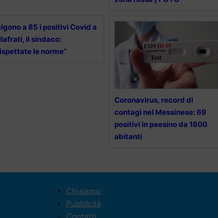
lgono a 85 i positivi Covid a
llafrati, il sindaco:
ispettate le norme”
Coronavirus, record di
contagi nel Messinese: 69
positivi in paesino da 1800
abitanti
Chi siamo
Pubblicità
Contatti