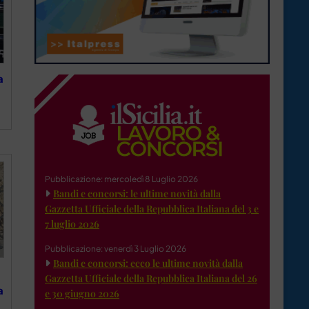
a
Pubblicazione: mercoledì 8 Luglio 2026
Bandi e concorsi: le ultime novità dalla
Gazzetta Ufficiale della Repubblica Italiana del 3 e
7 luglio 2026
Pubblicazione: venerdì 3 Luglio 2026
Bandi e concorsi: ecco le ultime novità dalla
Gazzetta Ufficiale della Repubblica Italiana del 26
a
e 30 giugno 2026