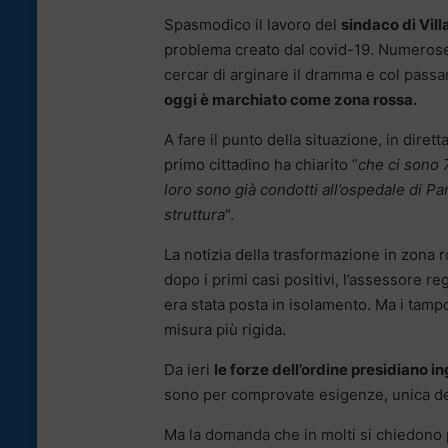
Spasmodico il lavoro del
sindaco di Vill
problema creato dal covid-19. Numerose s
cercar di arginare il dramma e col passa
oggi è marchiato come zona rossa.
A fare il punto della situazione, in diret
primo cittadino ha chiarito “
che ci sono 7
loro sono già condotti all’ospedale di Par
struttura
“.
La notizia della trasformazione in zona ro
dopo i primi casi positivi, l’assessore re
era stata posta in isolamento. Ma i tampo
misura più rigida.
Da ieri
le forze dell’ordine presidiano i
sono per comprovate esigenze, unica der
Ma la domanda che in molti si chiedono 