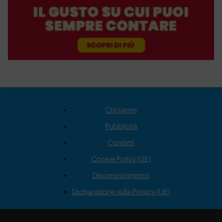
Chi siamo
Pubblicità
Contatti
Cookie Policy (UE)
Disconoscimento
Dichiarazione sulla Privacy (UE)