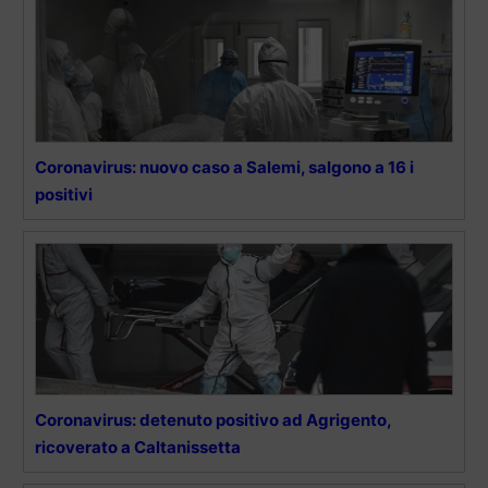
Coronavirus: nuovo caso a Salemi, salgono a 16 i
positivi
Coronavirus: detenuto positivo ad Agrigento,
ricoverato a Caltanissetta