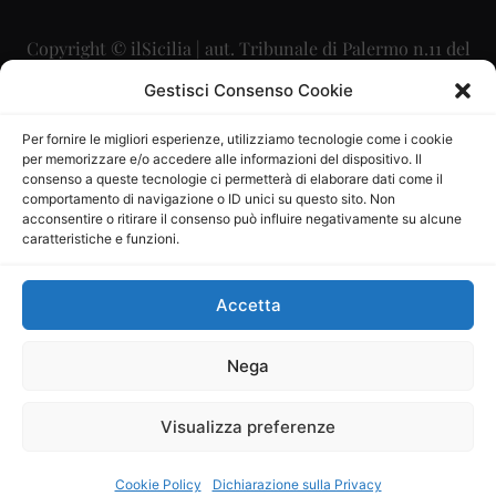
Copyright © ilSicilia | aut. Tribunale di Palermo n.11 del
29/09/2015
Gestisci Consenso Cookie
Editore: Mercurio Comunicazione Soc. Coop. A.R.L.
Per fornire le migliori esperienze, utilizziamo tecnologie come i cookie
per memorizzare e/o accedere alle informazioni del dispositivo. Il
Direttore Editoriale: Maurizio Scaglione
consenso a queste tecnologie ci permetterà di elaborare dati come il
comportamento di navigazione o ID unici su questo sito. Non
Direttore Responsabile: Maria Calabrese
acconsentire o ritirare il consenso può influire negativamente su alcune
caratteristiche e funzioni.
p.zza Sant’Oliva, 9 – 90141 – Palermo – 091335557
P.IVA: 06334930820
Accetta
Mercurio Comunicazione Società Cooperativa a r.l. è
iscritta al Registro degli Operatori di Comunicazione al
Nega
numero 26988
Visualizza preferenze
Sito gestito da
La Digitale srl
–
info@ladigitale.it
Cookie Policy
Dichiarazione sulla Privacy