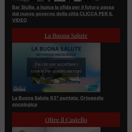
Bar Sicilia, a Ispica la sfida per il futuro passa
dal nuovo governo della città CLICCA PER IL
VIDEO
La Buona Salute
Fai clic per accettare i
cookie per questo servizio
La Buona Salute 63° puntata: Ortopedia
oncologica
Oltre il Castello