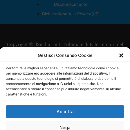
Disconoscimento
Dichiarazione sulla Privacy (UE)
Copyright © ilSicilia | aut. Tribunale di Palermo n.11 del
29/09/2015
Gestisci Consenso Cookie
Editore: Mercurio Comunicazione Soc. Coop. A.R.L.
Per fornire le migliori esperienze, utilizziamo tecnologie come i cookie
per memorizzare e/o accedere alle informazioni del dispositivo. Il
Direttore Editoriale: Maurizio Scaglione
consenso a queste tecnologie ci permetterà di elaborare dati come il
comportamento di navigazione o ID unici su questo sito. Non
Direttore Responsabile: Maria Calabrese
acconsentire o ritirare il consenso può influire negativamente su alcune
caratteristiche e funzioni.
p.zza Sant’Oliva, 9 – 90141 – Palermo – 091335557
P.IVA: 06334930820
Accetta
Mercurio Comunicazione Società Cooperativa a r.l. è
iscritta al Registro degli Operatori di Comunicazione al
Nega