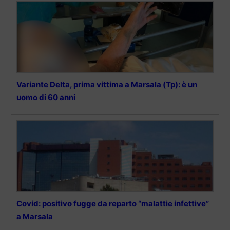
Variante Delta, prima vittima a Marsala (Tp): è un
uomo di 60 anni
Covid: positivo fugge da reparto “malattie infettive”
a Marsala