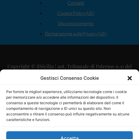
Contatti
Cookie Policy (UE)
Disconoscimento
Dichiarazione sulla Privacy (UE)
Copyright © ilSicilia | aut. Tribunale di Palermo n.11 del
29/09/2015
Gestisci Consenso Cookie
Editore: Mercurio Comunicazione Soc. Coop. A.R.L.
Per fornire le migliori esperienze, utilizziamo tecnologie come i cookie
per memorizzare e/o accedere alle informazioni del dispositivo. Il
Direttore Editoriale: Maurizio Scaglione
consenso a queste tecnologie ci permetterà di elaborare dati come il
comportamento di navigazione o ID unici su questo sito. Non
Direttore Responsabile: Maria Calabrese
acconsentire o ritirare il consenso può influire negativamente su alcune
caratteristiche e funzioni.
p.zza Sant’Oliva, 9 – 90141 – Palermo – 091335557
P.IVA: 06334930820
Accetta