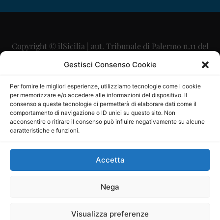
Copyright © ilSicilia | aut. Tribunale di Palermo n.11 del
29/09/2015
Gestisci Consenso Cookie
Editore: Mercurio Comunicazione Soc. Coop. A.R.L.
Per fornire le migliori esperienze, utilizziamo tecnologie come i cookie
per memorizzare e/o accedere alle informazioni del dispositivo. Il
Direttore Editoriale: Maurizio Scaglione
consenso a queste tecnologie ci permetterà di elaborare dati come il
comportamento di navigazione o ID unici su questo sito. Non
Direttore Responsabile: Maria Calabrese
acconsentire o ritirare il consenso può influire negativamente su alcune
caratteristiche e funzioni.
p.zza Sant’Oliva, 9 – 90141 – Palermo – 091335557
P.IVA: 06334930820
Accetta
Mercurio Comunicazione Società Cooperativa a r.l. è
iscritta al Registro degli Operatori di Comunicazione al
Nega
numero 26988
Visualizza preferenze
Sito gestito da
La Digitale srl
–
info@ladigitale.it