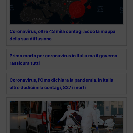
Coronavirus, oltre 43 mila contagi. Ecco la mappa
della sua diffusione
Primo morto per coronavirus in Italia ma il governo
rassicura tutti
Coronavirus, l’Oms dichiara la pandemia. In Italia
oltre dodicimila contagi, 827 i morti