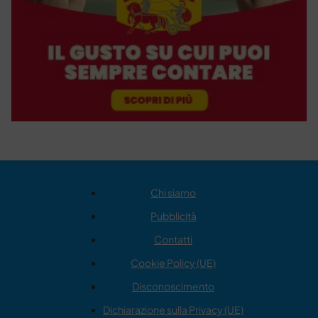
Chi siamo
Pubblicità
Contatti
Cookie Policy (UE)
Disconoscimento
Dichiarazione sulla Privacy (UE)