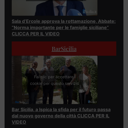
Sala d’Ercole approva la rottamazione, Abbate:
“Norma importante per le famiglie siciliane”
CLICCA PER IL VIDEO
BarSicilia
Fai clic per accettare i
cookie per questo servizio
Bar Sicilia, a Ispica la sfida per il futuro passa
dal nuovo governo della città CLICCA PER IL
VIDEO