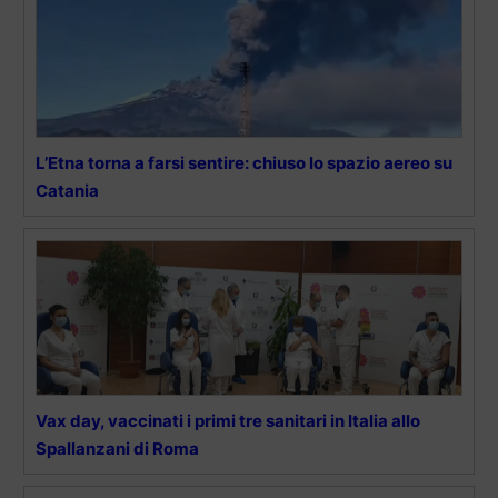
L’Etna torna a farsi sentire: chiuso lo spazio aereo su
Catania
Vax day, vaccinati i primi tre sanitari in Italia allo
Spallanzani di Roma