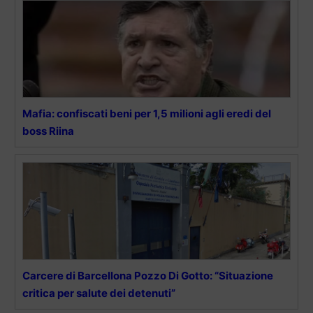
Mafia: confiscati beni per 1,5 milioni agli eredi del
boss Riina
Carcere di Barcellona Pozzo Di Gotto: “Situazione
critica per salute dei detenuti”