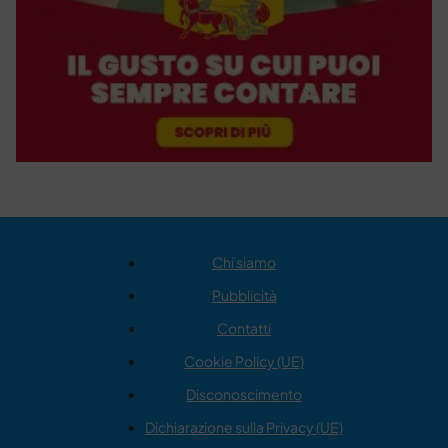
Chi siamo
Pubblicità
Contatti
Cookie Policy (UE)
Disconoscimento
Dichiarazione sulla Privacy (UE)