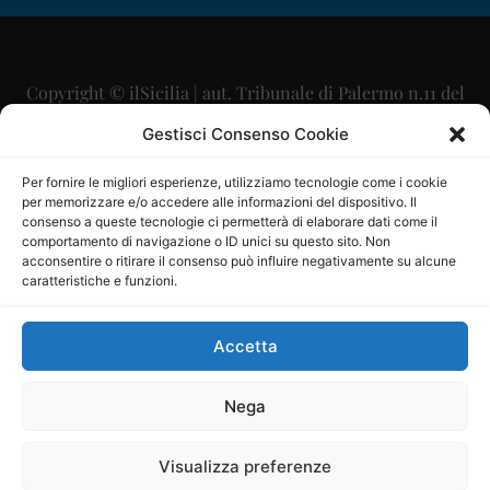
Copyright © ilSicilia | aut. Tribunale di Palermo n.11 del
29/09/2015
Gestisci Consenso Cookie
Editore: Mercurio Comunicazione Soc. Coop. A.R.L.
Per fornire le migliori esperienze, utilizziamo tecnologie come i cookie
per memorizzare e/o accedere alle informazioni del dispositivo. Il
Direttore Editoriale: Maurizio Scaglione
consenso a queste tecnologie ci permetterà di elaborare dati come il
comportamento di navigazione o ID unici su questo sito. Non
Direttore Responsabile: Maria Calabrese
acconsentire o ritirare il consenso può influire negativamente su alcune
caratteristiche e funzioni.
p.zza Sant’Oliva, 9 – 90141 – Palermo – 091335557
P.IVA: 06334930820
Accetta
Mercurio Comunicazione Società Cooperativa a r.l. è
iscritta al Registro degli Operatori di Comunicazione al
Nega
numero 26988
Visualizza preferenze
Sito gestito da
La Digitale srl
–
info@ladigitale.it