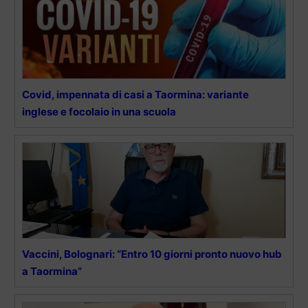
Covid, impennata di casi a Taormina: variante
inglese e focolaio in una scuola
Vaccini, Bolognari: “Entro 10 giorni pronto nuovo hub
a Taormina”