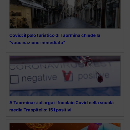
Covid: il polo turistico di Taormina chiede la
“vaccinazione immediata”
A Taormina si allarga il focolaio Covid nella scuola
media Trappitello: 15 i positivi