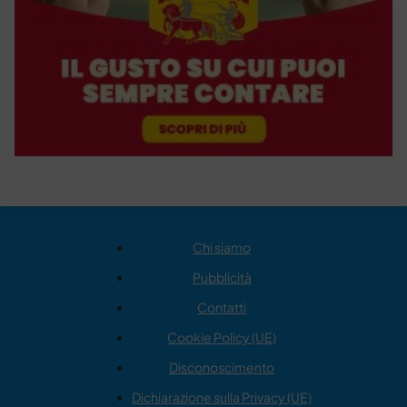
Chi siamo
Pubblicità
Contatti
Cookie Policy (UE)
Disconoscimento
Dichiarazione sulla Privacy (UE)