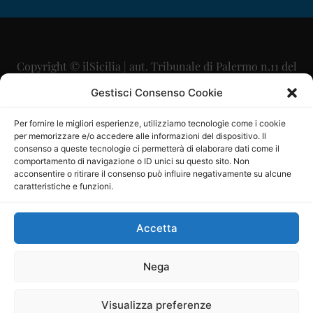
Copyright © ilSicilia | aut. Tribunale di Palermo n.11 del
29/09/2015
Gestisci Consenso Cookie
Editore: Mercurio Comunicazione Soc. Coop. A.R.L.
Per fornire le migliori esperienze, utilizziamo tecnologie come i cookie
per memorizzare e/o accedere alle informazioni del dispositivo. Il
Direttore Editoriale: Maurizio Scaglione
consenso a queste tecnologie ci permetterà di elaborare dati come il
comportamento di navigazione o ID unici su questo sito. Non
Direttore Responsabile: Maria Calabrese
acconsentire o ritirare il consenso può influire negativamente su alcune
caratteristiche e funzioni.
p.zza Sant’Oliva, 9 – 90141 – Palermo – 091335557
P.IVA: 06334930820
Accetta
Mercurio Comunicazione Società Cooperativa a r.l. è
iscritta al Registro degli Operatori di Comunicazione al
Nega
numero 26988
Visualizza preferenze
Sito gestito da
La Digitale srl
–
info@ladigitale.it