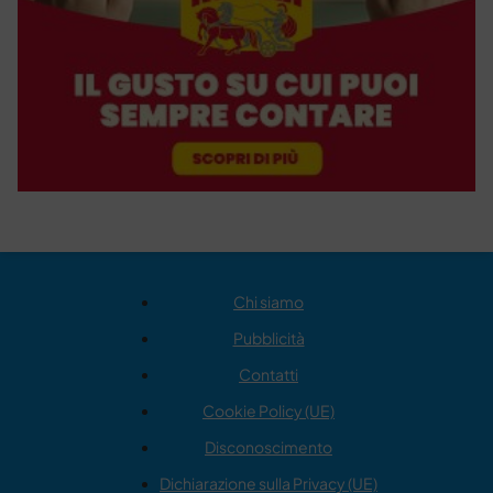
Chi siamo
Pubblicità
Contatti
Cookie Policy (UE)
Disconoscimento
Dichiarazione sulla Privacy (UE)