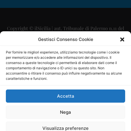
Copyright © ilSicilia | aut. Tribunale di Palermo n.11 del
29/09/2015
Gestisci Consenso Cookie
Editore: Mercurio Comunicazione Soc. Coop. A.R.L.
Per fornire le migliori esperienze, utilizziamo tecnologie come i cookie
per memorizzare e/o accedere alle informazioni del dispositivo. Il
Direttore Editoriale: Maurizio Scaglione
consenso a queste tecnologie ci permetterà di elaborare dati come il
comportamento di navigazione o ID unici su questo sito. Non
Direttore Responsabile: Maria Calabrese
acconsentire o ritirare il consenso può influire negativamente su alcune
caratteristiche e funzioni.
p.zza Sant’Oliva, 9 – 90141 – Palermo – 091335557
P.IVA: 06334930820
Accetta
Mercurio Comunicazione Società Cooperativa a r.l. è
iscritta al Registro degli Operatori di Comunicazione al
Nega
numero 26988
Visualizza preferenze
Sito gestito da
La Digitale srl
–
info@ladigitale.it