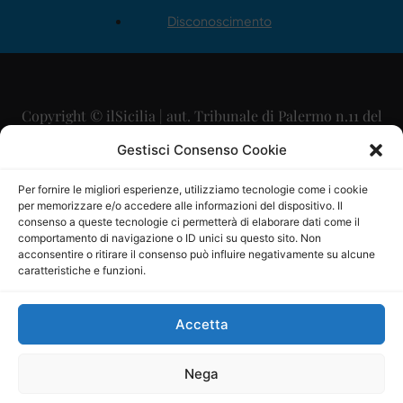
Disconoscimento
Copyright © ilSicilia | aut. Tribunale di Palermo n.11 del
29/09/2015
Gestisci Consenso Cookie
Editore: Mercurio Comunicazione Soc. Coop. A.R.L.
Per fornire le migliori esperienze, utilizziamo tecnologie come i cookie
per memorizzare e/o accedere alle informazioni del dispositivo. Il
Direttore Editoriale: Maurizio Scaglione
consenso a queste tecnologie ci permetterà di elaborare dati come il
comportamento di navigazione o ID unici su questo sito. Non
Direttore Responsabile: Maria Calabrese
acconsentire o ritirare il consenso può influire negativamente su alcune
caratteristiche e funzioni.
p.zza Sant’Oliva, 9 – 90141 – Palermo – 091335557
P.IVA: 06334930820
Accetta
Mercurio Comunicazione Società Cooperativa a r.l. è
iscritta al Registro degli Operatori di Comunicazione al
Nega
numero 26988