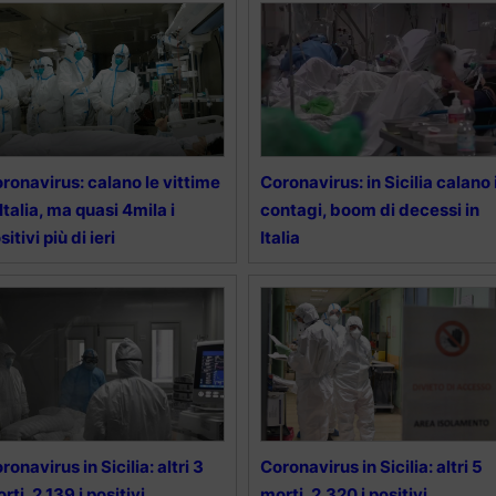
ronavirus: calano le vittime
Coronavirus: in Sicilia calano 
 Italia, ma quasi 4mila i
contagi, boom di decessi in
sitivi più di ieri
Italia
ronavirus in Sicilia: altri 3
Coronavirus in Sicilia: altri 5
rti, 2.139 i positivi
morti, 2.320 i positivi