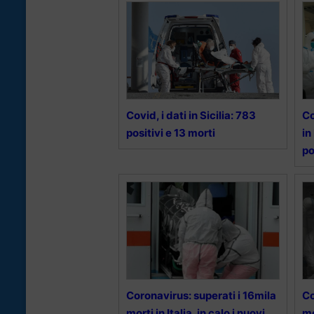
Covid, i dati in Sicilia: 783
Co
positivi e 13 morti
in
po
Coronavirus: superati i 16mila
Co
morti in Italia, in calo i nuovi
mo