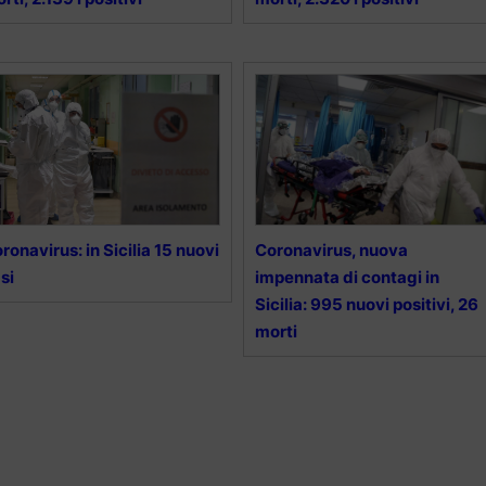
ronavirus: in Sicilia 15 nuovi
Coronavirus, nuova
si
impennata di contagi in
Sicilia: 995 nuovi positivi, 26
morti