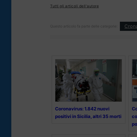
Tutti gli articoli dell'autore
Cron
Questo articolo fa parte delle categorie:
Coronavirus: 1.842 nuovi
Co
positivi in Sicilia, altri 35 morti
co
po