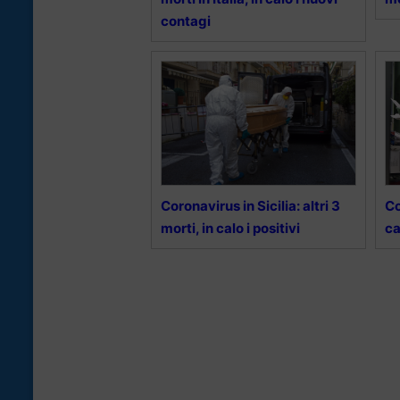
contagi
Coronavirus in Sicilia: altri 3
Co
morti, in calo i positivi
ca