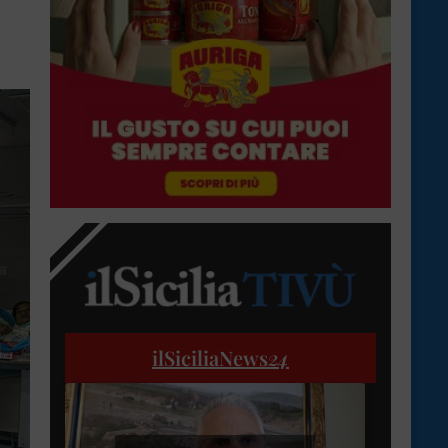
ilSiciliaNews
24