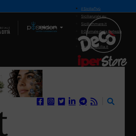
il SiciliaTivù
Siciliarurale.eu
Siciliammare.it
Il Network
Il Giornale della Bellezza
Siciliamedica.it
Sanitainsicilia.it