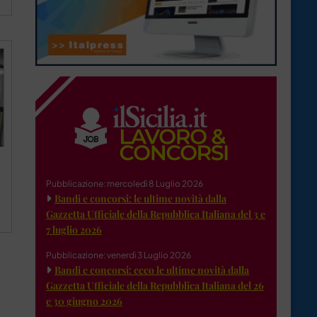
Pubblicazione: mercoledì 8 Luglio 2026
Bandi e concorsi: le ultime novità dalla
Gazzetta Ufficiale della Repubblica Italiana del 3 e
7 luglio 2026
Pubblicazione: venerdì 3 Luglio 2026
Bandi e concorsi: ecco le ultime novità dalla
Gazzetta Ufficiale della Repubblica Italiana del 26
e 30 giugno 2026