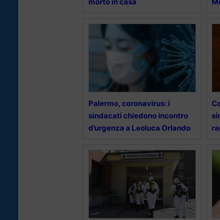
morto in casa
Me
Palermo, coronavirus: i
Co
sindacati chiedono incontro
si
d’urgenza a Leoluca Orlando
ra