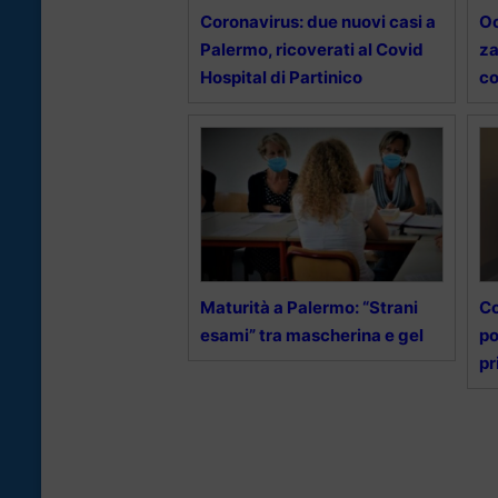
Coronavirus: due nuovi casi a
Oc
Palermo, ricoverati al Covid
za
Hospital di Partinico
co
Maturità a Palermo: “Strani
Co
esami” tra mascherina e gel
po
pr