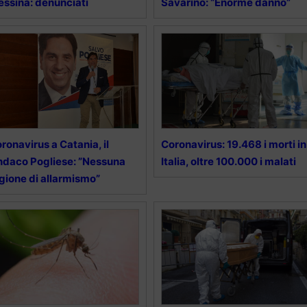
ssina: denunciati
Savarino: “Enorme danno”
ronavirus a Catania, il
Coronavirus: 19.468 i morti in
ndaco Pogliese: ”Nessuna
Italia, oltre 100.000 i malati
gione di allarmismo”