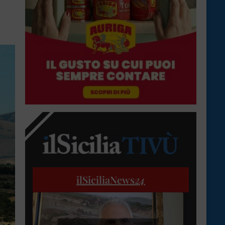
ilSiciliaNews
24