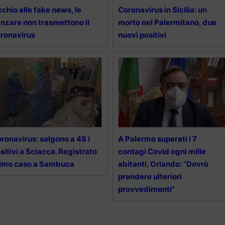
chio alle fake news, le
Coronavirus in Sicilia: un
nzare non trasmettono il
morto nel Palermitano, due
ronavirus
nuovi positivi
ronavirus: salgono a 48 i
A Palermo superati i 7
sitivi a Sciacca. Registrato
contagi Covid ogni mille
imo caso a Sambuca
abitanti, Orlando: “Dovrò
prendere ulteriori
provvedimenti”