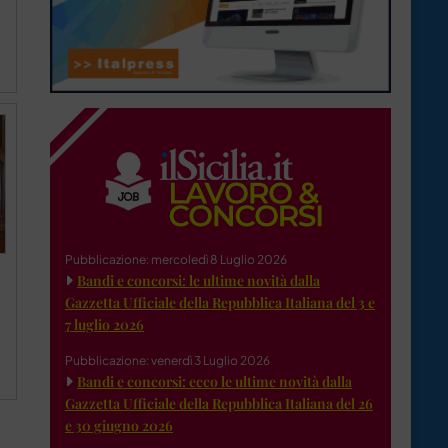
Pubblicazione: mercoledì 8 Luglio 2026
Bandi e concorsi: le ultime novità dalla
Gazzetta Ufficiale della Repubblica Italiana del 3 e
7 luglio 2026
Pubblicazione: venerdì 3 Luglio 2026
Bandi e concorsi: ecco le ultime novità dalla
Gazzetta Ufficiale della Repubblica Italiana del 26
e 30 giugno 2026