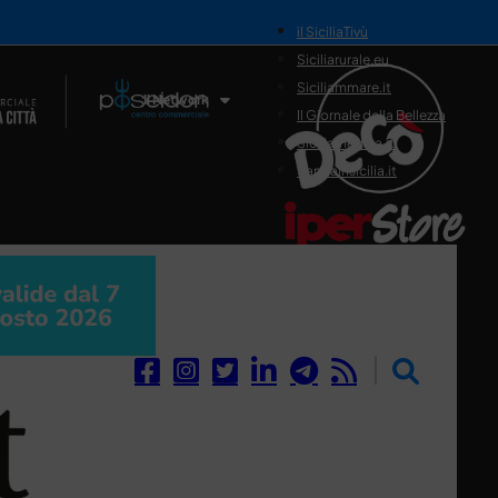
il SiciliaTivù
Siciliarurale.eu
Siciliammare.it
Il Network
Il Giornale della Bellezza
Siciliamedica.it
Sanitainsicilia.it