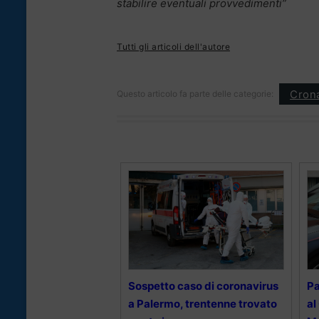
stabilire eventuali provvedimenti”
Tutti gli articoli dell'autore
Cron
Questo articolo fa parte delle categorie:
Sospetto caso di coronavirus
Pa
a Palermo, trentenne trovato
al