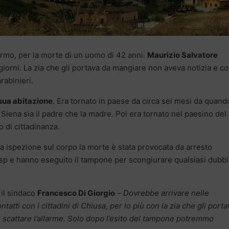
rmo, per la morte di un uomo di 42 anni.
Maurizio Salvatore
iorni. La zia che gli portava da mangiare non aveva notizia e co
rabinieri.
 sua abitazione
. Era tornato in paese da circa sei mesi da quand
Siena sia il padre che la madre. Poi era tornato nel paesino del
 di cittadinanza.
 ispezione sul corpo la morte è stata provocata da arresto
’Asp e hanno eseguito il tampone per scongiurare qualsiasi dubb
 il sindaco
Francesco Di Giorgio
–
Dovrebbe arrivare nelle
atti con i cittadini di Chiusa, per lo più con la zia che gli porta
re scattare l’allarme. Solo dopo l’esito del tampone potremmo