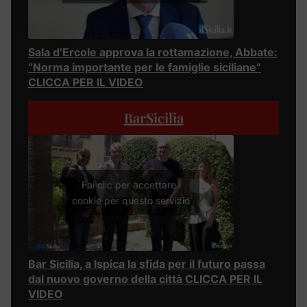
Sala d’Ercole approva la rottamazione, Abbate:
“Norma importante per le famiglie siciliane”
CLICCA PER IL VIDEO
BarSicilia
Fai clic per accettare i
cookie per questo servizio
Bar Sicilia, a Ispica la sfida per il futuro passa
dal nuovo governo della città CLICCA PER IL
VIDEO