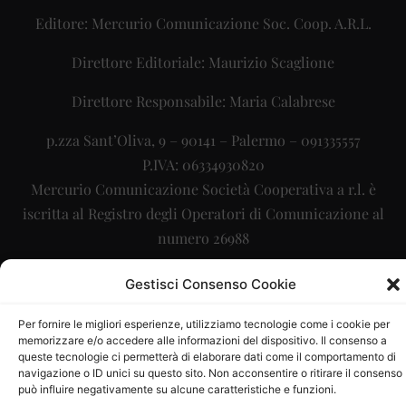
Editore: Mercurio Comunicazione Soc. Coop. A.R.L.
Direttore Editoriale: Maurizio Scaglione
Direttore Responsabile: Maria Calabrese
p.zza Sant’Oliva, 9 – 90141 – Palermo – 091335557
P.IVA: 06334930820
Mercurio Comunicazione Società Cooperativa a r.l. è
iscritta al Registro degli Operatori di Comunicazione al
numero 26988
Sito gestito da
La Digitale srl
–
info@ladigitale.it
Gestisci Consenso Cookie
Per fornire le migliori esperienze, utilizziamo tecnologie come i cookie per
memorizzare e/o accedere alle informazioni del dispositivo. Il consenso a
queste tecnologie ci permetterà di elaborare dati come il comportamento di
navigazione o ID unici su questo sito. Non acconsentire o ritirare il consenso
può influire negativamente su alcune caratteristiche e funzioni.