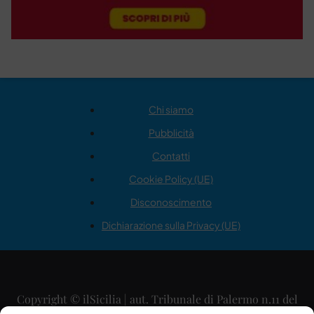
Chi siamo
Pubblicità
Contatti
Cookie Policy (UE)
Disconoscimento
Dichiarazione sulla Privacy (UE)
Copyright © ilSicilia | aut. Tribunale di Palermo n.11 del