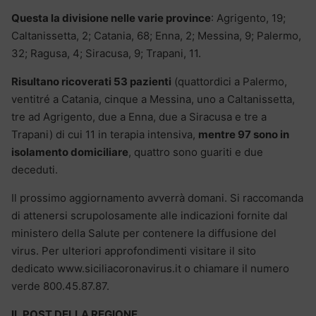
Questa la divisione nelle varie province
: Agrigento, 19;
Caltanissetta, 2; Catania, 68; Enna, 2; Messina, 9; Palermo,
32; Ragusa, 4; Siracusa, 9; Trapani, 11.
Risultano ricoverati 53 pazienti
(quattordici a Palermo,
ventitré a Catania, cinque a Messina, uno a Caltanissetta,
tre ad Agrigento, due a Enna, due a Siracusa e tre a
Trapani) di cui 11 in terapia intensiva,
mentre 97 sono in
isolamento domiciliare
, quattro sono guariti e due
deceduti.
Il prossimo aggiornamento avverrà domani. Si raccomanda
di attenersi scrupolosamente alle indicazioni fornite dal
ministero della Salute per contenere la diffusione del
virus. Per ulteriori approfondimenti visitare il sito
dedicato www.siciliacoronavirus.it o chiamare il numero
verde 800.45.87.87.
IL POST DELLA REGIONE