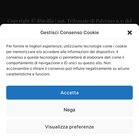
Copyright © ilSicilia | aut. Tribunale di Palermo n.11 del
29/09/2015
Gestisci Consenso Cookie
Editore: Mercurio Comunicazione Soc. Coop. A.R.L.
Per fornire le migliori esperienze, utilizziamo tecnologie come i cookie
per memorizzare e/o accedere alle informazioni del dispositivo. Il
Direttore Editoriale: Maurizio Scaglione
consenso a queste tecnologie ci permetterà di elaborare dati come il
comportamento di navigazione o ID unici su questo sito. Non
Direttore Responsabile: Maria Calabrese
acconsentire o ritirare il consenso può influire negativamente su alcune
caratteristiche e funzioni.
p.zza Sant’Oliva, 9 – 90141 – Palermo – 091335557
P.IVA: 06334930820
Accetta
Mercurio Comunicazione Società Cooperativa a r.l. è
iscritta al Registro degli Operatori di Comunicazione al
Nega
numero 26988
Visualizza preferenze
Sito gestito da
La Digitale srl
–
info@ladigitale.it