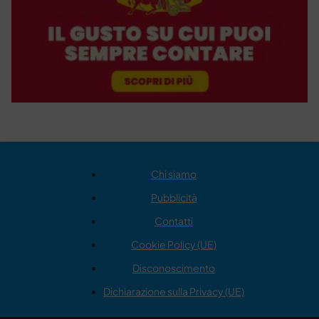
Chi siamo
Pubblicità
Contatti
Cookie Policy (UE)
Disconoscimento
Dichiarazione sulla Privacy (UE)