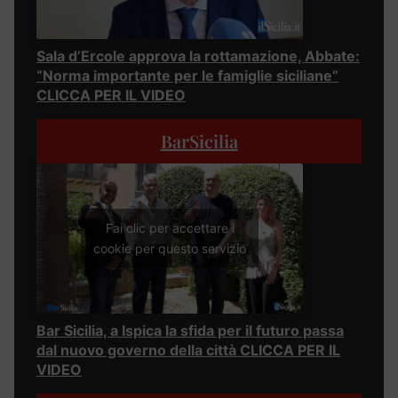
Sala d’Ercole approva la rottamazione, Abbate:
“Norma importante per le famiglie siciliane”
CLICCA PER IL VIDEO
BarSicilia
Fai clic per accettare i
cookie per questo servizio
Bar Sicilia, a Ispica la sfida per il futuro passa
dal nuovo governo della città CLICCA PER IL
VIDEO