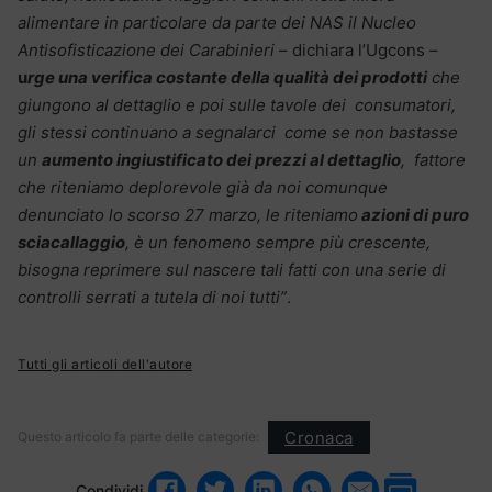
alimentare in particolare da parte dei NAS il Nucleo
Antisofisticazione dei Carabinieri
– dichiara l’Ugcons –
u
rge una verifica costante della qualità dei prodotti
che
giungono al dettaglio e poi sulle tavole dei consumatori,
gli stessi continuano a segnalarci come se non bastasse
un
aumento ingiustificato dei prezzi al dettaglio
, fattore
che riteniamo deplorevole già da noi comunque
denunciato lo scorso 27 marzo, le riteniamo
azioni di puro
sciacallaggio
, è un fenomeno sempre più crescente,
bisogna reprimere sul nascere tali fatti con una serie di
controlli serrati a tutela di noi tutti”
.
Tutti gli articoli dell'autore
Cronaca
Questo articolo fa parte delle categorie:
Condividi