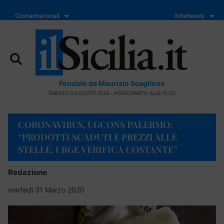
Cronache locali
Il Network
Fondato da Maurizio Scaglione
SABATO 8 AGOSTO 2026 - AGGIORNATO ALLE 19:00
CORONAVIRUS, UGCONS PALERMO:
“PRODOTTI SCADUTI E PREZZI ALLE
STELLE. URGE VERIFICA COSTANTE”
Redazione
martedì 31 Marzo 2020