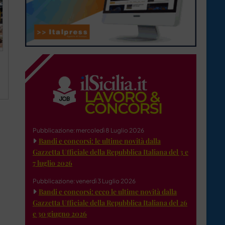
a
Pubblicazione: mercoledì 8 Luglio 2026
Bandi e concorsi: le ultime novità dalla
Gazzetta Ufficiale della Repubblica Italiana del 3 e
7 luglio 2026
Pubblicazione: venerdì 3 Luglio 2026
Bandi e concorsi: ecco le ultime novità dalla
Gazzetta Ufficiale della Repubblica Italiana del 26
e 30 giugno 2026