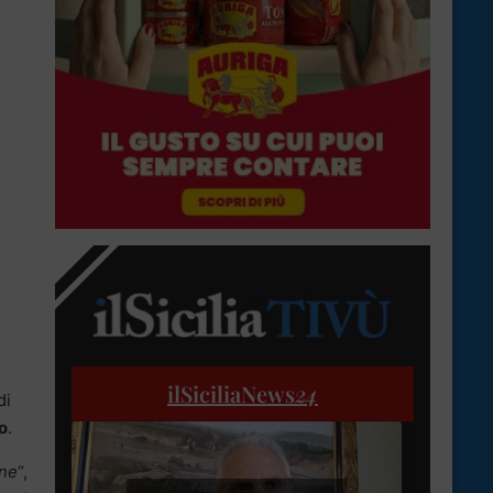
ilSiciliaNews
24
di
o
.
ine
“,