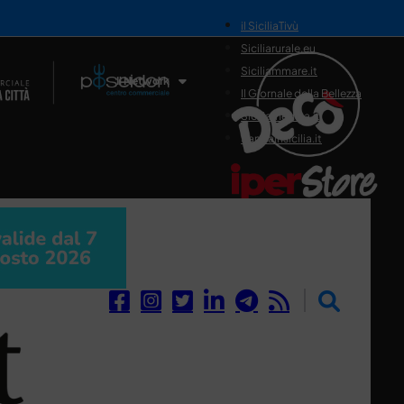
il SiciliaTivù
Siciliarurale.eu
Siciliammare.it
Il Network
Il Giornale della Bellezza
Siciliamedica.it
Sanitainsicilia.it