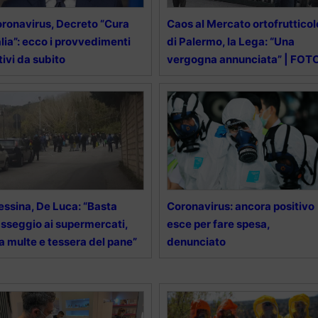
ronavirus, Decreto “Cura
Caos al Mercato ortofrutticol
alia”: ecco i provvedimenti
di Palermo, la Lega: “Una
tivi da subito
vergogna annunciata” | FOT
ssina, De Luca: “Basta
Coronavirus: ancora positivo
sseggio ai supermercati,
esce per fare spesa,
a multe e tessera del pane”
denunciato