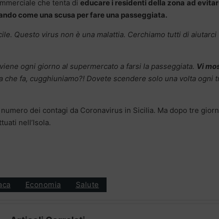
ommerciale che tenta di
educare i residenti della zona
ad evitar
zzando come una scusa per fare una passeggiata.
cile. Questo virus non è una malattia. Cerchiamo tutti di aiutarci
viene ogni giorno al supermercato a farsi la passeggiata.
Vi mo
 che fa, cugghiuniamo?! Dovete scendere solo una volta ogni t
 numero dei contagi da Coronavirus in Sicilia. Ma dopo tre giorn
uati nell’Isola.
aca
Economia
Salute