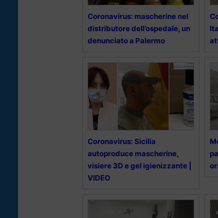
Coronavirus: mascherine nel
Co
distributore dell’ospedale, un
It
denunciato a Palermo
at
Coronavirus: Sicilia
Me
autoproduce mascherine,
pa
visiere 3D e gel igienizzante |
or
VIDEO