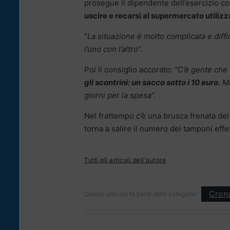
prosegue il dipendente dell’esercizio c
uscire e recarsi al supermercato utili
“
La situazione è molto complicata e diffi
l’uno con l’altro
“.
Poi il consiglio accorato:
“C’è gente che 
gli scontrini: un sacco sotto i 10 euro.
Ma
giorni per la spesa”.
Nel frattempo c’è una brusca frenata del
torna a salire il numero dei tamponi effett
Tutti gli articoli dell'autore
Cron
Questo articolo fa parte delle categorie: