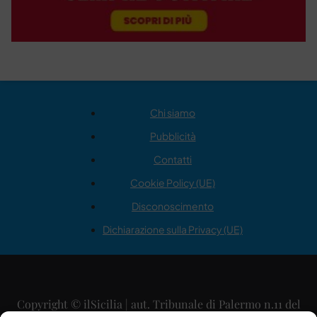
Chi siamo
Pubblicità
Contatti
Cookie Policy (UE)
Disconoscimento
Dichiarazione sulla Privacy (UE)
Copyright © ilSicilia | aut. Tribunale di Palermo n.11 del