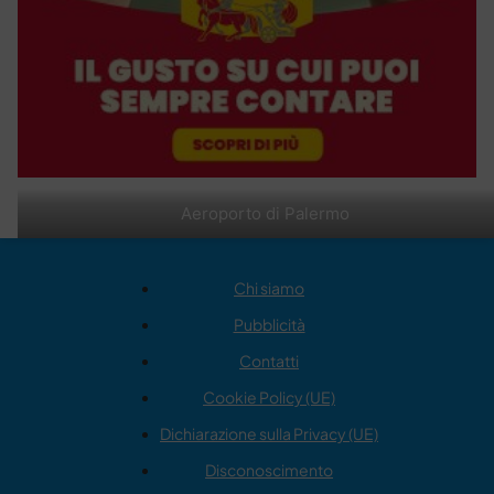
Aeroporto di Palermo
Chi siamo
Pubblicità
Contatti
Cookie Policy (UE)
Dichiarazione sulla Privacy (UE)
Disconoscimento