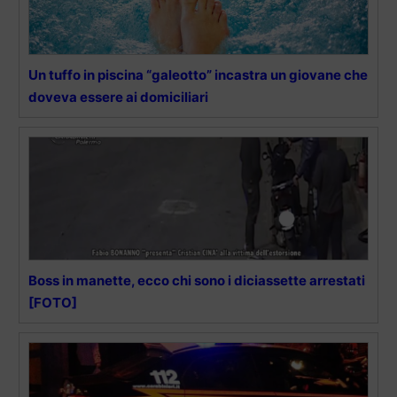
Un tuffo in piscina “galeotto” incastra un giovane che
doveva essere ai domiciliari
Boss in manette, ecco chi sono i diciassette arrestati
[FOTO]