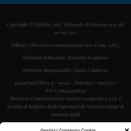
Copyright © ilSicilia | aut. Tribunale di Palermo n.11 del
29/09/2015
Editore: Mercurio Comunicazione Soc. Coop. A.R.L.
Direttore Editoriale: Maurizio Scaglione
Direttore Responsabile: Maria Calabrese
p.zza Sant’Oliva, 9 – 90141 – Palermo – 091335557
P.IVA: 06334930820
Mercurio Comunicazione Società Cooperativa a r.l. è
iscritta al Registro degli Operatori di Comunicazione al
numero 26988
Sito gestito da
La Digitale srl
–
info@ladigitale.it
Gestisci Consenso Cookie