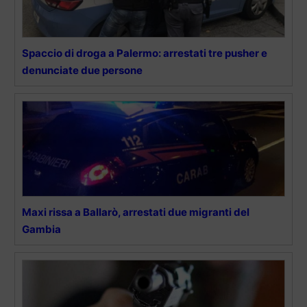
Spaccio di droga a Palermo: arrestati tre pusher e
denunciate due persone
Maxi rissa a Ballarò, arrestati due migranti del
Gambia