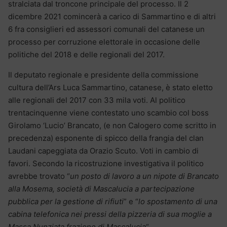
stralciata dal troncone principale del processo. Il 2
dicembre 2021 comincerà a carico di Sammartino e di altri
6 fra consiglieri ed assessori comunali del catanese un
processo per corruzione elettorale in occasione delle
politiche del 2018 e delle regionali del 2017.
Il deputato regionale e presidente della commissione
cultura dell’Ars Luca Sammartino, catanese, è stato eletto
alle regionali del 2017 con 33 mila voti. Al politico
trentacinquenne viene contestato uno scambio col boss
Girolamo ‘Lucio’ Brancato, (e non Calogero come scritto in
precedenza) esponente di spicco della frangia del clan
Laudani capeggiata da Orazio Scuto. Voti in cambio di
favori. Secondo la ricostruzione investigativa il politico
avrebbe trovato “
un posto di lavoro a un nipote di Brancato
alla Mosema, società di Mascalucia a partecipazione
pubblica per la gestione di rifiuti
” e “
lo spostamento di una
cabina telefonica nei pressi della pizzeria di sua moglie a
Massa Nunziata frazione di Mascalucia
“.