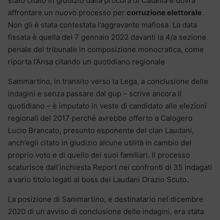
stato citato in giudizio dalla procura di Catania e dovrà
affrontare un nuovo processo per
corruzione elettorale
.
Non gli è stata contestata l’aggravante mafiosa. La data
fissata è quella del 7 gennaio 2022 davanti la 4/a sezione
penale del tribunale in composizione monocratica, come
riporta l’Ansa citando un quotidiano regionale
Sammartino, in transito verso la Lega, a conclusione delle
indagini e senza passare dal gup – scrive ancora il
quotidiano – è imputato in veste di candidato alle elezioni
regionali del 2017 perché avrebbe offerto a Calogero
Lucio Brancato, presunto esponente del clan Laudani,
anch’egli citato in giudizio alcune utilità in cambio del
proprio voto e di quello dei suoi familiari. Il processo
scaturisce dall’inchiesta Report nei confronti di 35 indagati
a vario titolo legati al boss dei Laudani Orazio Scuto.
La posizione di Sammartino, e destinatario nel dicembre
2020 di un avviso di conclusione delle indagini, era stata