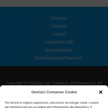
Chi siamo
Pubblicità
Contatti
Cookie Policy (UE)
Disconoscimento
Dichiarazione sulla Privacy (UE)
Copyright © ilSicilia | aut. Tribunale di Palermo n.11 del
29/09/2015
Gestisci Consenso Cookie
Editore: Mercurio Comunicazione Soc. Coop. A.R.L.
Per fornire le migliori esperienze, utilizziamo tecnologie come i cookie
per memorizzare e/o accedere alle informazioni del dispositivo. Il