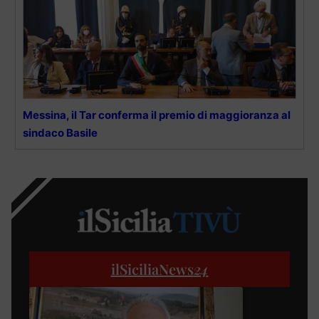
Messina, il Tar conferma il premio di maggioranza al
sindaco Basile
ilSiciliaNews
24