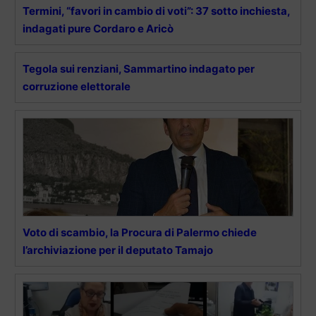
Termini, “favori in cambio di voti”: 37 sotto inchiesta,
indagati pure Cordaro e Aricò
Tegola sui renziani, Sammartino indagato per
corruzione elettorale
Voto di scambio, la Procura di Palermo chiede
l’archiviazione per il deputato Tamajo