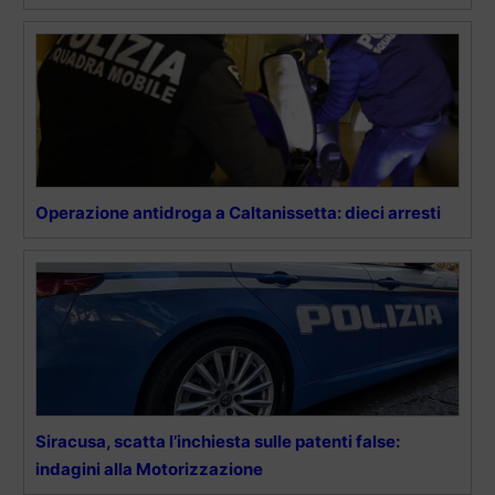
Operazione antidroga a Caltanissetta: dieci arresti
Siracusa, scatta l’inchiesta sulle patenti false:
indagini alla Motorizzazione