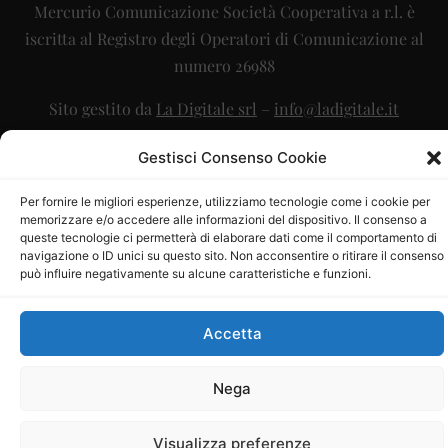
Mercurio Comunicazione Società Cooperativa a r.l. è
iscritta al Registro degli Operatori di Comunicazione al
numero 26988
Sito gestito da
La Digitale srl
–
info@ladigitale.it
Gestisci Consenso Cookie
Per fornire le migliori esperienze, utilizziamo tecnologie come i cookie per
memorizzare e/o accedere alle informazioni del dispositivo. Il consenso a
queste tecnologie ci permetterà di elaborare dati come il comportamento di
navigazione o ID unici su questo sito. Non acconsentire o ritirare il consenso
può influire negativamente su alcune caratteristiche e funzioni.
Accetta
Nega
Visualizza preferenze