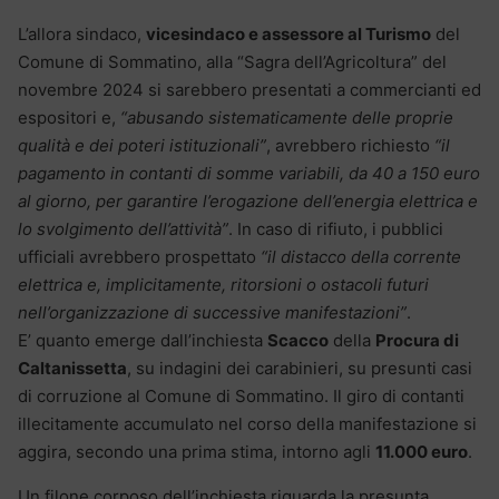
L’allora sindaco,
vicesindaco e assessore al Turismo
del
Comune di Sommatino, alla “Sagra dell’Agricoltura” del
novembre 2024 si sarebbero presentati a commercianti ed
espositori e,
“abusando sistematicamente delle proprie
qualità e dei poteri istituzionali”
, avrebbero richiesto
“il
pagamento in contanti di somme variabili, da 40 a 150 euro
al giorno, per garantire l’erogazione dell’energia elettrica e
lo svolgimento dell’attività”
. In caso di rifiuto, i pubblici
ufficiali avrebbero prospettato
“il distacco della corrente
elettrica e, implicitamente, ritorsioni o ostacoli futuri
nell’organizzazione di successive manifestazioni”
.
E’ quanto emerge dall’inchiesta
Scacco
della
Procura di
Caltanissetta
, su indagini dei carabinieri, su presunti casi
di corruzione al Comune di Sommatino. Il giro di contanti
illecitamente accumulato nel corso della manifestazione si
aggira, secondo una prima stima, intorno agli
11.000 euro
.
Un filone corposo dell’inchiesta riguarda la presunta