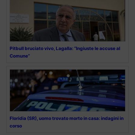
Pitbull bruciato vivo, Lagalla: “Ingiuste le accuse al
Comune”
Floridia (SR), uomo trovato morto in casa: indagini in
corso