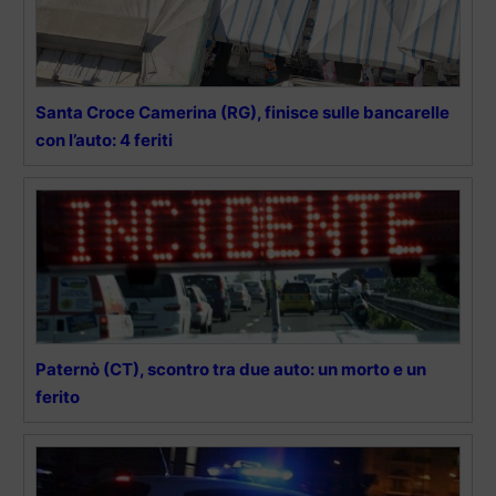
Santa Croce Camerina (RG), finisce sulle bancarelle
con l’auto: 4 feriti
Paternò (CT), scontro tra due auto: un morto e un
ferito