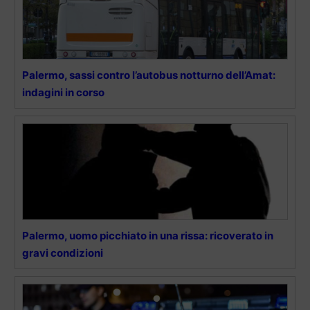
Palermo, sassi contro l’autobus notturno dell’Amat:
indagini in corso
Palermo, uomo picchiato in una rissa: ricoverato in
gravi condizioni