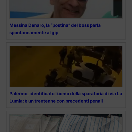
Messina Denaro, la “postina” del boss parla
spontaneamente al gip
Palermo, identificato l’uomo della sparatoria di via La
Lumia: è un trentenne con precedenti penali