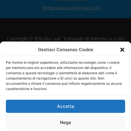
Dichiarazione sulla Privacy (UE)
Copyright © ilSicilia | aut. Tribunale di Palermo n.11 del
29/09/2015
Gestisci Consenso Cookie
Editore: Mercurio Comunicazione Soc. Coop. A.R.L.
Per fornire le migliori esperienze, utilizziamo tecnologie come i cookie
per memorizzare e/o accedere alle informazioni del dispositivo. Il
Direttore Editoriale: Maurizio Scaglione
consenso a queste tecnologie ci permetterà di elaborare dati come il
comportamento di navigazione o ID unici su questo sito. Non
Direttore Responsabile: Maria Calabrese
acconsentire o ritirare il consenso può influire negativamente su alcune
caratteristiche e funzioni.
p.zza Sant’Oliva, 9 – 90141 – Palermo – 091335557
P.IVA: 06334930820
Accetta
Mercurio Comunicazione Società Cooperativa a r.l. è
iscritta al Registro degli Operatori di Comunicazione al
Nega
numero 26988