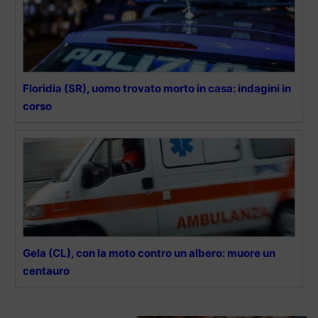
Floridia (SR), uomo trovato morto in casa: indagini in
corso
Gela (CL), con la moto contro un albero: muore un
centauro