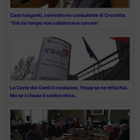
Caso tangenti, coinvolto ex consulente di Crocetta:
”Già da tempo non collaborava con me”
La Corte dei Conti li condanna, l’Irsap se ne infischia.
Ma se ci fosse il codice etico..