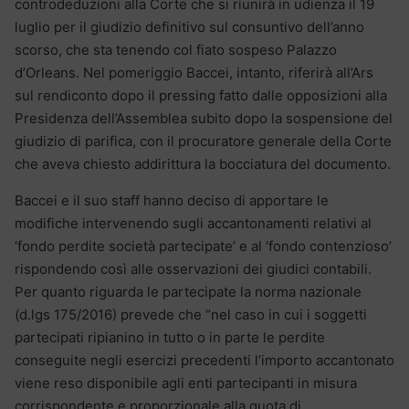
controdeduzioni alla Corte che si riunirà in udienza il 19
luglio per il giudizio definitivo sul consuntivo dell’anno
scorso, che sta tenendo col fiato sospeso Palazzo
d’Orleans. Nel pomeriggio Baccei, intanto, riferirà all’Ars
sul rendiconto dopo il pressing fatto dalle opposizioni alla
Presidenza dell’Assemblea subito dopo la sospensione del
giudizio di parifica, con il procuratore generale della Corte
che aveva chiesto addirittura la bocciatura del documento.
Baccei e il suo staff hanno deciso di apportare le
modifiche intervenendo sugli accantonamenti relativi al
‘fondo perdite società partecipate’ e al ‘fondo contenzioso’
rispondendo così alle osservazioni dei giudici contabili.
Per quanto riguarda le partecipate la norma nazionale
(d.lgs 175/2016) prevede che “nel caso in cui i soggetti
partecipati ripianino in tutto o in parte le perdite
conseguite negli esercizi precedenti l’importo accantonato
viene reso disponibile agli enti partecipanti in misura
corrispondente e proporzionale alla quota di