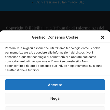
Dichiarazione sulla Privacy (UE)
Copyright © ilSicilia | aut. Tribunale di Palermo n.11 del
29/09/2015
Gestisci Consenso Cookie
Editore: Mercurio Comunicazione Soc. Coop. A.R.L.
Per fornire le migliori esperienze, utilizziamo tecnologie come i cookie
per memorizzare e/o accedere alle informazioni del dispositivo. Il
Direttore Editoriale: Maurizio Scaglione
consenso a queste tecnologie ci permetterà di elaborare dati come il
comportamento di navigazione o ID unici su questo sito. Non
Direttore Responsabile: Maria Calabrese
acconsentire o ritirare il consenso può influire negativamente su alcune
caratteristiche e funzioni.
p.zza Sant’Oliva, 9 – 90141 – Palermo – 091335557
P.IVA: 06334930820
Accetta
Mercurio Comunicazione Società Cooperativa a r.l. è
iscritta al Registro degli Operatori di Comunicazione al
Nega
numero 26988