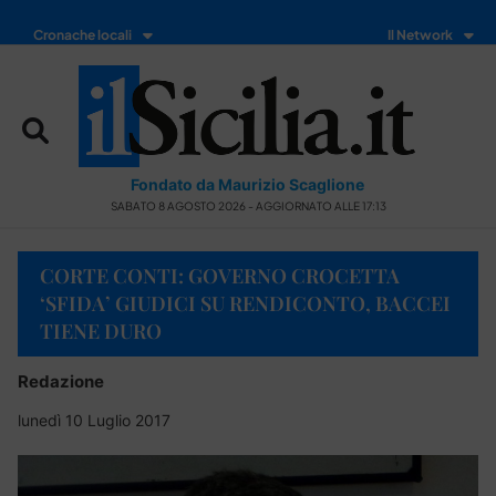
Cronache locali
Il Network
Fondato da Maurizio Scaglione
SABATO 8 AGOSTO 2026 - AGGIORNATO ALLE 17:13
CORTE CONTI: GOVERNO CROCETTA
‘SFIDA’ GIUDICI SU RENDICONTO, BACCEI
TIENE DURO
Redazione
lunedì 10 Luglio 2017