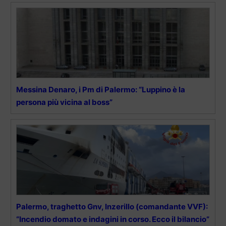
Messina Denaro, i Pm di Palermo: “Luppino è la
persona più vicina al boss”
Palermo, traghetto Gnv, Inzerillo (comandante VVF):
“Incendio domato e indagini in corso. Ecco il bilancio”