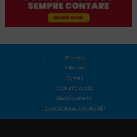
Chi siamo
Pubblicità
Contatti
Cookie Policy (UE)
Disconoscimento
Dichiarazione sulla Privacy (UE)