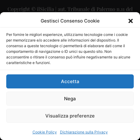
Copyright © ilSicilia | aut. Tribunale di Palermo n.11 del
29/09/2015
Gestisci Consenso Cookie
Editore: Mercurio Comunicazione Soc. Coop. A.R.L.
Per fornire le migliori esperienze, utilizziamo tecnologie come i cookie
per memorizzare e/o accedere alle informazioni del dispositivo. Il
Direttore Editoriale: Maurizio Scaglione
consenso a queste tecnologie ci permetterà di elaborare dati come il
comportamento di navigazione o ID unici su questo sito. Non
Direttore Responsabile: Maria Calabrese
acconsentire o ritirare il consenso può influire negativamente su alcune
caratteristiche e funzioni.
p.zza Sant’Oliva, 9 – 90141 – Palermo – 091335557
P.IVA: 06334930820
Accetta
Mercurio Comunicazione Società Cooperativa a r.l. è
iscritta al Registro degli Operatori di Comunicazione al
Nega
numero 26988
Visualizza preferenze
Sito gestito da
La Digitale srl
–
info@ladigitale.it
Cookie Policy
Dichiarazione sulla Privacy