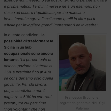
aziende non investono sul nostro territorio perché arrivare
è problematico. Termini Imerese ne è un esempio: non
riesce ad essere riqualificata perché mancano
investimenti e sgravi fiscali come quelli in altre parti
d’Italia per invogliare grandi imprenditori ad investire
“.
In queste condizioni,
le
possibilità di trasformare la
Sicilia in un hub
occupazionale sono ancora
lontane.
“
La percentuale di
disoccupazione si attesta al
35% e precipita fino al 40%
se consideriamo solo quella
giovanile. Per chi lavora,
poi, la condizione non è
migliore. Il 60% ha contratti
Francesco Brugnone,
precari, tra cui part time
segretario generale Nidil Cgil
Palermo
“non volontari” che non