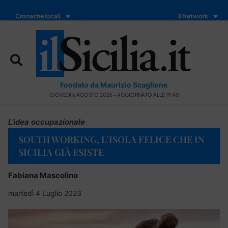
Cronache locali
Il Network
Fondato da Maurizio Scaglione
GIOVEDÌ 6 AGOSTO 2026 - AGGIORNATO ALLE 19:40
L'idea occupazionale
SOUTH WORKING, L’ISOLA FELICE CHE IN
SICILIA GIÀ ESISTE
Fabiana Mascolino
martedì 4 Luglio 2023