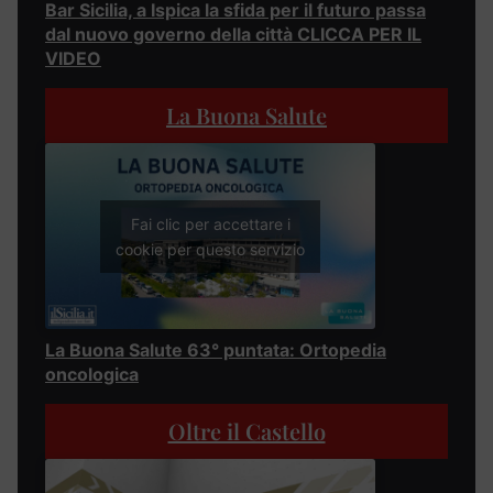
Bar Sicilia, a Ispica la sfida per il futuro passa
dal nuovo governo della città CLICCA PER IL
VIDEO
La Buona Salute
Fai clic per accettare i
cookie per questo servizio
La Buona Salute 63° puntata: Ortopedia
oncologica
Oltre il Castello