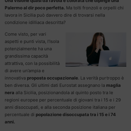
Una visione quasi da favola e colorata che dipinge una
Palermo al dir poco perfetta.
Ma tolti fronzoli e orpelli chi
lavora in Sicilia può davvero dire di trovarsi nella
condizione idilliaca descritta?
Come visto, per vari
aspetti e punti vista, l’Isola
potenzialmente ha una
grandissima capacità
attrattiva, con la possibilità
di avere un’ampia e
innovativa
proposta occupazionale
. La verità purtroppo è
ben diversa. Gli ultimi dati Eurostat assegnano la
maglia
nera
alla Sicilia, posizionandola al quinto posto tra le
regioni europee per percentuale di giovani tra i 15 e i 29
anni disoccupati, e alla seconda posizione italiana per
percentuale di
popolazione disoccupata tra i 15 e i 74
anni.