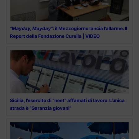
“Mayday, Mayday”
: il Mezzogiorno lancia l’allarme. Il
Report della Fondazione Curella | VIDEO
Sicilia, l’esercito di “neet” affamati di lavoro. L’unica
strada è “Garanzia giovani”