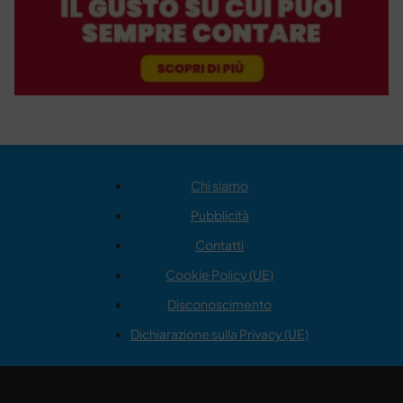
Chi siamo
Pubblicità
Contatti
Cookie Policy (UE)
Disconoscimento
Dichiarazione sulla Privacy (UE)