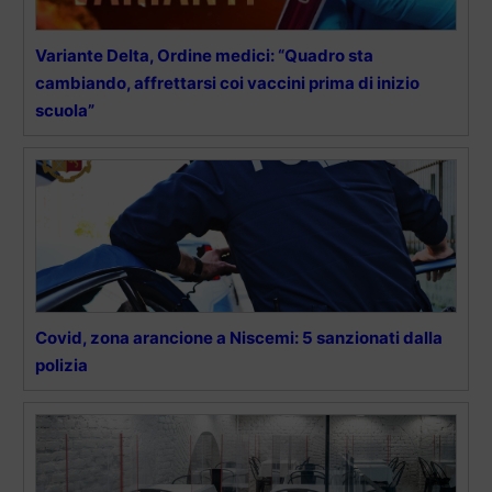
Variante Delta, Ordine medici: “Quadro sta
cambiando, affrettarsi coi vaccini prima di inizio
scuola”
Covid, zona arancione a Niscemi: 5 sanzionati dalla
polizia