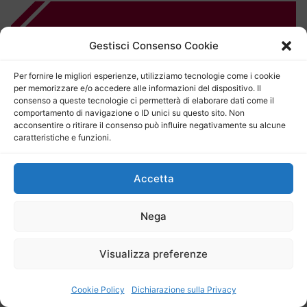
Gestisci Consenso Cookie
Per fornire le migliori esperienze, utilizziamo tecnologie come i cookie
per memorizzare e/o accedere alle informazioni del dispositivo. Il
consenso a queste tecnologie ci permetterà di elaborare dati come il
Pubblicazione: mercoledì 8 Luglio 2026
comportamento di navigazione o ID unici su questo sito. Non
Bandi e concorsi: le ultime novità dalla Gazzetta Ufficiale
acconsentire o ritirare il consenso può influire negativamente su alcune
della Repubblica Italiana del 3 e 7 luglio 2026
caratteristiche e funzioni.
Pubblicazione: venerdì 3 Luglio 2026
Bandi e concorsi: ecco le ultime novità dalla Gazzetta
Accetta
Ufficiale della Repubblica Italiana del 26 e 30 giugno 2026
Pubblicazione: venerdì 26 Giugno 2026
Nega
Bandi e concorsi: le ultime novità dalla Gazzetta Ufficiale
della Repubblica Italiana del 23 giugno 2026
Visualizza preferenze
Entra nell'Archivio Lavoro & Concorsi
Cookie Policy
Dichiarazione sulla Privacy