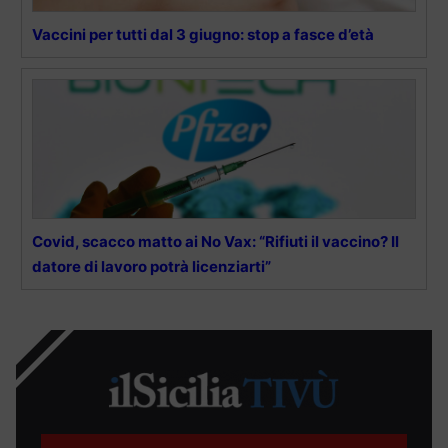
Vaccini per tutti dal 3 giugno: stop a fasce d’età
Covid, scacco matto ai No Vax: “Rifiuti il vaccino? Il
datore di lavoro potrà licenziarti”