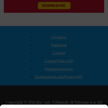
Chi siamo
Pubblicità
Contatti
Cookie Policy (UE)
Disconoscimento
Dichiarazione sulla Privacy (UE)
Copyright © ilSicilia | aut. Tribunale di Palermo n.11 del