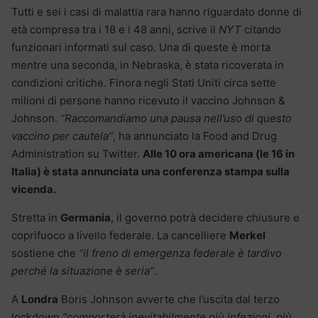
Tutti e sei i casi di malattia rara hanno riguardato donne di
età compresa tra i 18 e i 48 anni, scrive il
NYT
citando
funzionari informati sul caso. Una di queste è morta
mentre una seconda, in Nebraska, è stata ricoverata in
condizioni critiche. Finora negli Stati Uniti circa sette
milioni di persone hanno ricevuto il vaccino Johnson &
Johnson.
“Raccomandiamo una pausa nell’uso di questo
vaccino per cautela”
, ha annunciato la Food and Drug
Administration su Twitter.
Alle 10 ora americana (le 16 in
Italia) è stata annunciata una conferenza stampa sulla
vicenda.
Stretta in
Germania
, il governo potrà decidere chiusure e
coprifuoco a livello federale. La cancelliere
Merkel
sostiene che
“il freno di emergenza federale è tardivo
perché la situazione è seria”
.
A
Londra
Boris Johnson avverte che l’uscita dal terzo
lockdown
“comporterà inevitabilmente più infezioni, più