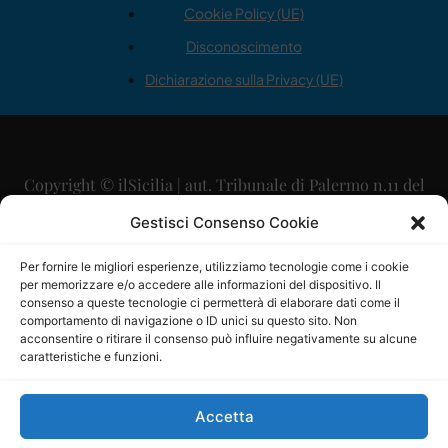
Cookie Policy (UE)
Disconoscimento
Dichiarazione sulla Privacy (UE)
Copyright © ilSicilia | aut. Tribunale di Palermo n.11 del
29/09/2015
Gestisci Consenso Cookie
Editore: Mercurio Comunicazione Soc. Coop. A.R.L.
Per fornire le migliori esperienze, utilizziamo tecnologie come i cookie
per memorizzare e/o accedere alle informazioni del dispositivo. Il
Direttore Editoriale: Maurizio Scaglione
consenso a queste tecnologie ci permetterà di elaborare dati come il
comportamento di navigazione o ID unici su questo sito. Non
Direttore Responsabile: Maria Calabrese
acconsentire o ritirare il consenso può influire negativamente su alcune
caratteristiche e funzioni.
p.zza Sant’Oliva, 9 – 90141 – Palermo – 091335557
P.IVA: 06334930820
Accetta
Mercurio Comunicazione Società Cooperativa a r.l. è