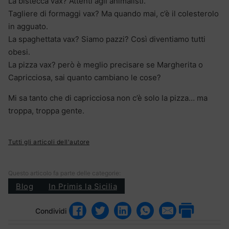
La bistecca vax? Attenti agli animalisti.
Tagliere di formaggi vax? Ma quando mai, c’è il colesterolo
in agguato.
La spaghettata vax? Siamo pazzi? Così diventiamo tutti
obesi.
La pizza vax? però è meglio precisare se Margherita o
Capricciosa, sai quanto cambiano le cose?
Mi sa tanto che di capricciosa non c’è solo la pizza… ma
troppa, troppa gente.
Tutti gli articoli dell'autore
Questo articolo fa parte delle categorie:
Blog
In Primis la Sicilia
Condividi