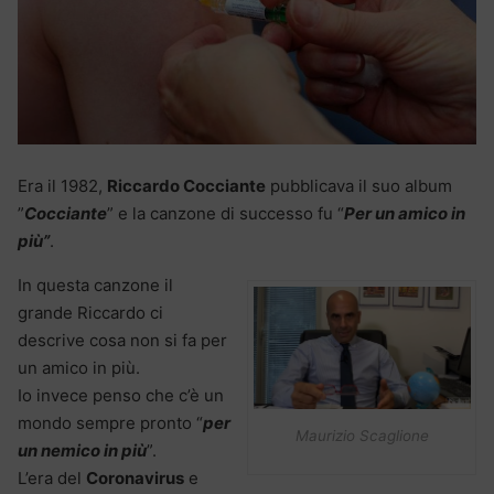
Era il 1982,
Riccardo Cocciante
pubblicava il suo album
”
Cocciante
” e la canzone di successo fu “
Per un amico in
più”
.
In questa canzone il
grande Riccardo ci
descrive cosa non si fa per
un amico in più.
Io invece penso che c’è un
mondo sempre pronto “
per
Maurizio Scaglione
un nemico in più
”.
L’era del
Coronavirus
e