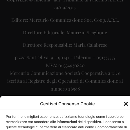
29/09/2015
Editore: Mercurio Comunicazione Soc. Coop. A.R.L.
Direttore Editoriale: Maurizio Scaglione
Direttore Responsabile: Maria Calabrese
p.zza Sant’Oliva, 9 – 90141 – Palermo – 091335557
P.IVA: 06334930820
Mercurio Comunicazione Società Cooperativa a r.l. è
iscritta al Registro degli Operatori di Comunicazione al
numero 26988
Sito gestito da
La Digitale srl
–
info@ladigitale.it
Gestisci Consenso Cookie
Per fornire le migliori esperienze, utilizziamo tecnologie come i cookie per
memorizzare e/o accedere alle informazioni del dispositivo. Il consenso a
queste tecnologie ci permetterà di elaborare dati come il comportamento di