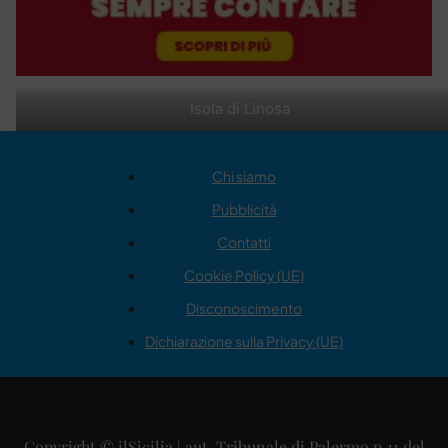
Isola di Linosa
Chi siamo
Pubblicità
Contatti
Cookie Policy (UE)
Disconoscimento
Dichiarazione sulla Privacy (UE)
Copyright © ilSicilia | aut. Tribunale di Palermo n.11 del