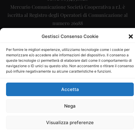
Mercurio Comunicazione Società Cooperativa a r.l. è
iscritta al Registro degli Operatori di Comunicazione al
numero 26988
Sito gestito da
La Digitale srl
–
info@ladigitale.it
Gestisci Consenso Cookie
Per fornire le migliori esperienze, utilizziamo tecnologie come i cookie per
memorizzare e/o accedere alle informazioni del dispositivo. Il consenso a
queste tecnologie ci permetterà di elaborare dati come il comportamento di
navigazione o ID unici su questo sito. Non acconsentire o ritirare il consenso
può influire negativamente su alcune caratteristiche e funzioni.
Accetta
Nega
Visualizza preferenze