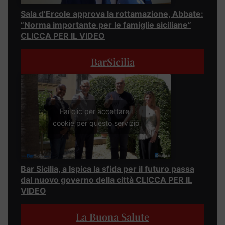
Sala d’Ercole approva la rottamazione, Abbate:
“Norma importante per le famiglie siciliane”
CLICCA PER IL VIDEO
BarSicilia
Fai clic per accettare i
cookie per questo servizio
Bar Sicilia, a Ispica la sfida per il futuro passa
dal nuovo governo della città CLICCA PER IL
VIDEO
La Buona Salute