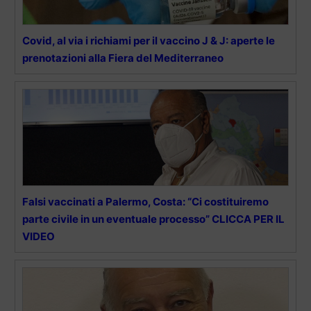
Covid, al via i richiami per il vaccino J & J: aperte le
prenotazioni alla Fiera del Mediterraneo
Falsi vaccinati a Palermo, Costa: “Ci costituiremo
parte civile in un eventuale processo” CLICCA PER IL
VIDEO