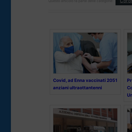
Coron
Questo articolo fa parte delle categorie:
Covid, ad Enna vaccinati 2051
Pr
anziani ultraottantenni
Co
Um