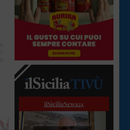
ilSiciliaNews
24