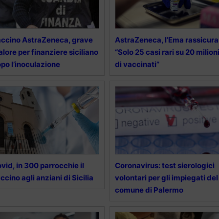
ccino AstraZeneca, grave
AstraZeneca, l’Ema rassicura
lore per finanziere siciliano
“Solo 25 casi rari su 20 milion
po l’inoculazione
di vaccinati”
vid, in 300 parrocchie il
Coronavirus: test sierologici
ccino agli anziani di Sicilia
volontari per gli impiegati del
comune di Palermo