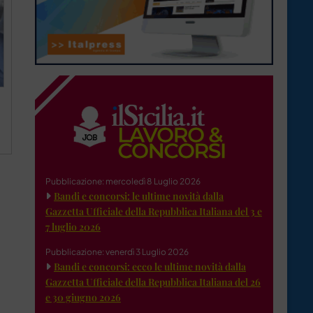
Pubblicazione: mercoledì 8 Luglio 2026
Bandi e concorsi: le ultime novità dalla
Gazzetta Ufficiale della Repubblica Italiana del 3 e
7 luglio 2026
Pubblicazione: venerdì 3 Luglio 2026
Bandi e concorsi: ecco le ultime novità dalla
Gazzetta Ufficiale della Repubblica Italiana del 26
e 30 giugno 2026