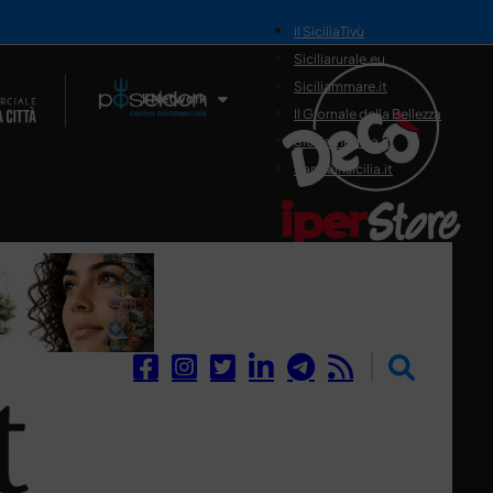
il SiciliaTivù
Siciliarurale.eu
Siciliammare.it
Il Network
Il Giornale della Bellezza
Siciliamedica.it
Sanitainsicilia.it