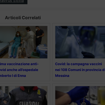
avirus Sicilia
Articoli Correlati
ima vaccinazione anti-
Covid: la campagna vaccini
vid anche all’ospedale
nei 108 Comuni in provincia d
berto I di Enna
Messina