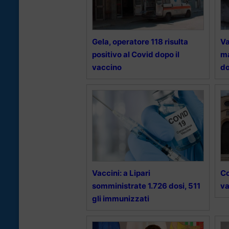
Gela, operatore 118 risulta
Va
positivo al Covid dopo il
ma
vaccino
do
Vaccini: a Lipari
Co
somministrate 1.726 dosi, 511
va
gli immunizzati