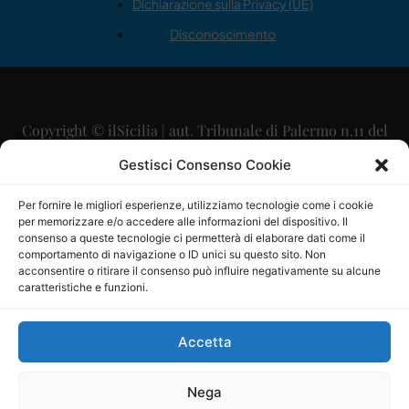
Dichiarazione sulla Privacy (UE)
Disconoscimento
Copyright © ilSicilia | aut. Tribunale di Palermo n.11 del
29/09/2015
Gestisci Consenso Cookie
Editore: Mercurio Comunicazione Soc. Coop. A.R.L.
Per fornire le migliori esperienze, utilizziamo tecnologie come i cookie
per memorizzare e/o accedere alle informazioni del dispositivo. Il
Direttore Editoriale: Maurizio Scaglione
consenso a queste tecnologie ci permetterà di elaborare dati come il
comportamento di navigazione o ID unici su questo sito. Non
Direttore Responsabile: Maria Calabrese
acconsentire o ritirare il consenso può influire negativamente su alcune
caratteristiche e funzioni.
p.zza Sant’Oliva, 9 – 90141 – Palermo – 091335557
P.IVA: 06334930820
Accetta
Mercurio Comunicazione Società Cooperativa a r.l. è
iscritta al Registro degli Operatori di Comunicazione al
Nega