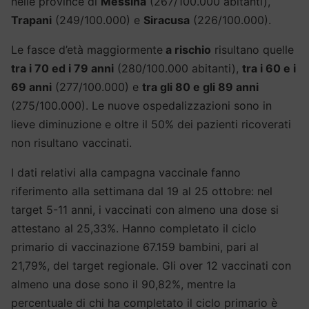
nelle province di
Messina
(267/100.000 abitanti),
Trapani
(249/100.000) e
Siracusa
(226/100.000).
Le fasce d’età maggiormente
a rischio
risultano quelle
tra i 70 ed i 79 anni
(280/100.000 abitanti),
tra i 60 e i
69 anni
(277/100.000) e
tra gli 80 e gli 89 anni
(275/100.000). Le nuove ospedalizzazioni sono in
lieve diminuzione e oltre il 50% dei pazienti ricoverati
non risultano vaccinati.
I dati relativi alla campagna vaccinale fanno
riferimento alla settimana dal 19 al 25 ottobre: nel
target 5-11 anni, i vaccinati con almeno una dose si
attestano al 25,33%. Hanno completato il ciclo
primario di vaccinazione 67.159 bambini, pari al
21,79%, del target regionale. Gli over 12 vaccinati con
almeno una dose sono il 90,82%, mentre la
percentuale di chi ha completato il ciclo primario è