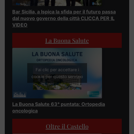
Bar Sicilia, a Ispica la sfida per il futuro passa
dal nuovo governo della città CLICCA PER IL
VIDEO
La Buona Salute
Fai clic per accettare i
cookie per questo servizio
La Buona Salute 63° puntata: Ortopedia
oncologica
Oltre il Castello