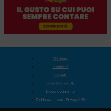
Chi siamo
Pubblicità
Contatti
Cookie Policy (UE)
Disconoscimento
Dichiarazione sulla Privacy (UE)