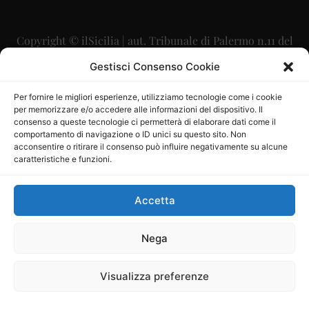
Copyright © ilSicilia | aut. Tribunale di Palermo n.11 del
29/09/2015
Gestisci Consenso Cookie
Editore: Mercurio Comunicazione Soc. Coop. A.R.L.
Per fornire le migliori esperienze, utilizziamo tecnologie come i cookie
per memorizzare e/o accedere alle informazioni del dispositivo. Il
Direttore Editoriale: Maurizio Scaglione
consenso a queste tecnologie ci permetterà di elaborare dati come il
comportamento di navigazione o ID unici su questo sito. Non
Direttore Responsabile: Maria Calabrese
acconsentire o ritirare il consenso può influire negativamente su alcune
caratteristiche e funzioni.
p.zza Sant’Oliva, 9 – 90141 – Palermo – 091335557
P.IVA: 06334930820
Accetta
Mercurio Comunicazione Società Cooperativa a r.l. è
iscritta al Registro degli Operatori di Comunicazione al
Nega
numero 26988
Visualizza preferenze
Sito gestito da
La Digitale srl
–
info@ladigitale.it